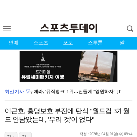
연예
스포츠
포토
스투툰
짤
최신기사 ▽
누에라, '뮤직뱅크' 1위…팬들에 "영원하자" [TV캡…
서장훈 감독 "내 능력 부족" 자책하게 만든 펜타곤과의…
이근호, 홍명보호 부진에 탄식 "월드컵 3개월
대한축구협회의 '심판 성접대'…최악의 경우 런던 올림픽…
도 안남았는데, '우리 것'이 없다"
강채연, 제주삼다수 2R 깜짝 선두 도약…박민지 공동 …
작성 : 2026년 04월 01일(수) 09:44
가+
가-
폭발까지 5분…안보현·정은채, 목숨 건 사투 시작(재벌…