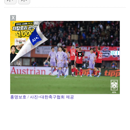
폭발물 지킨 안보현, '악마 교관' 정은채와 재회(재벌…
X
진세연, 전속계약 종료…FA 시장 나왔다 [공식]
대놓고 '심판 마사지'로 결재 받기도…최종 결재권자는 …
'1라운드 115위' 김민별, 2라운드 7타 줄이며 7…
이강인, 아틀레티코 마드리드 첫 훈련 진행…9일 맨시티…
홍명보호 / 사진=대한축구협회 제공