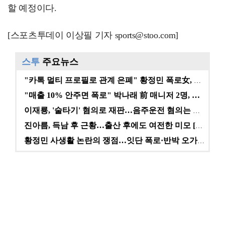
할 예정이다.
[스포츠투데이 이상필 기자 sports@stoo.com]
스투
주요뉴스
"카톡 멀티 프로필로 관계 은폐" 황정민 폭로女, 문자…
"매출 10% 안주면 폭로" 박나래 前 매니저 2명, …
이재룡, '술타기' 혐의로 재판…음주운전 혐의는 미적용…
진아름, 득남 후 근황…출산 후에도 여전한 미모 [스타…
황정민 사생활 논란의 쟁점…잇단 폭로·반박 오가는 소모…