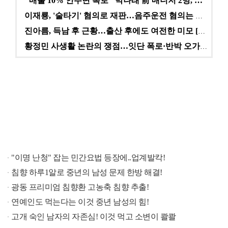
"매출 10% 안주면 폭로" 박나래 前 매니저 2명, …
이재룡, '술타기' 혐의로 재판…음주운전 혐의는 미적용…
진아름, 득남 후 근황…출산 후에도 여전한 미모 [스타…
황정민 사생활 논란의 쟁점…잇단 폭로·반박 오가는 소모…