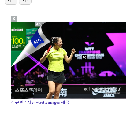
[ST포토] 박현경, 생각보다 어렵네
X
이민규, KPGA 데이비드골프 투어 15회 대회 우승……
[ST포토] 김민선7, 타구 확인
[ST포토] 김민선7, 라인 확인
[ST포토] 박현경, 힘찬 세컨샷
신유빈 / 사진=Gettyimages 제공