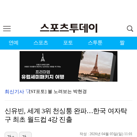
연예
스포츠
포토
스투툰
짤
최신기사 ▽
[ST포토] 볼 노려보는 박현경
스쿠발, 다저스 왔으나 마음은 아직 디트로이트에…"다시…
신유빈, 세계 3위 천싱퉁 완파…한국 여자탁
[ST포토] 박현경, 가벼운 발걸음
구 최초 월드컵 4강 진출
[ST포토] 박현경, 고민고민
작성 : 2026년 04월 05일(일) 11:01
[ST포토] 홍진영2, 버디 성공
가+
가-