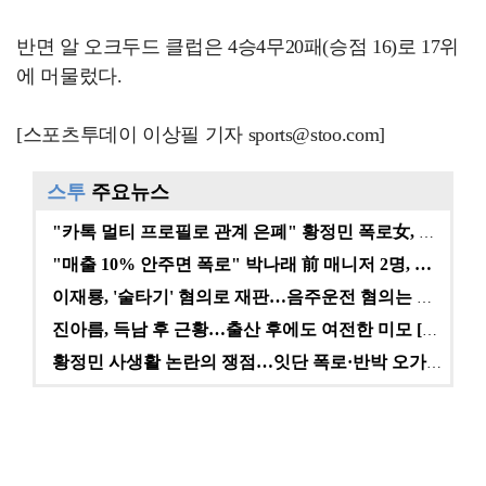
반면 알 오크두드 클럽은 4승4무20패(승점 16)로 17위
에 머물렀다.
[스포츠투데이 이상필 기자 sports@stoo.com]
스투
주요뉴스
"카톡 멀티 프로필로 관계 은폐" 황정민 폭로女, 문자…
"매출 10% 안주면 폭로" 박나래 前 매니저 2명, …
이재룡, '술타기' 혐의로 재판…음주운전 혐의는 미적용…
진아름, 득남 후 근황…출산 후에도 여전한 미모 [스타…
황정민 사생활 논란의 쟁점…잇단 폭로·반박 오가는 소모…