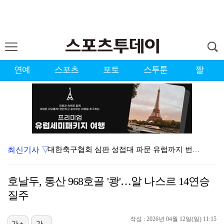
연예
스포츠
포토
스투툰
짤
최신기사 ▽
대한축구협회 심판 성접대 파문 유럽까지 번졌다…佛 매체…
'첫 승 도전' 장은수 "우승 의식하기보다 내 플레이에…
호날두, 통산 968호골 '쾅'…알 나스르 14연승
'황정민 스토킹 혐의' A씨 11일 결심 공판
질주
[ST포토] 선수들 지켜보는 디에고 시메오네 감독
작성 : 2026년 04월 12일(일) 11:15
가+
가-
맨시티 마레스카 감독 "이강인은 훌륭한 선수…아틀레티코…