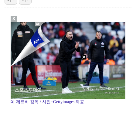
올해 최단 500만 돌파…'스파이더맨4', 11일 만 …
X
돌아온 안보현…'재벌X형사' 시즌2, 첫방 시청률 6.…
김상식호 베트남, 캄보디아에 3-1 완승…A조 1위로 …
이한범, 벨기에 데뷔전서부터 풀타임 활약…경기 최우수선…
김민재, 애스턴 빌라와의 친선전서 헤더골 폭발…뮌헨도 …
데 제르비 감독 / 사진=Gettyimages 제공