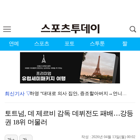
연예
스포츠
포토
스투툰
짤
최신기사 ▽
하영 "대대로 의사 집안, 증조할아버지→언니까지"(옥문…
박민지, KLPGA 투어 새 역사 쓸까…통산 21승+상…
토트넘, 데 제르비 감독 데뷔전도 패배…강등
'유부녀킬러', 3회 연속 상승세…시청률 8.3%
권 18위 머물러
카르멘·장원영·지수 3파전…'2026 케이 월드 드림 …
작성 : 2026년 04월 13일(월) 00:02
가+
가-
'오디세이' 흥행 계속…박스오피스 1위 독주 [무비투데…