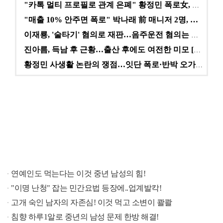
"카톡 멀티 프로필로 관계 은폐" 황정민 폭로女, 문자…
"매출 10% 안주면 폭로" 박나래 前 매니저 2명, …
이재룡, '술타기' 혐의로 재판…음주운전 혐의는 미적용…
진아름, 득남 후 근황…출산 후에도 여전한 미모 [스타…
황정민 사생활 논란의 쟁점…잇단 폭로·반박 오가는 소모…