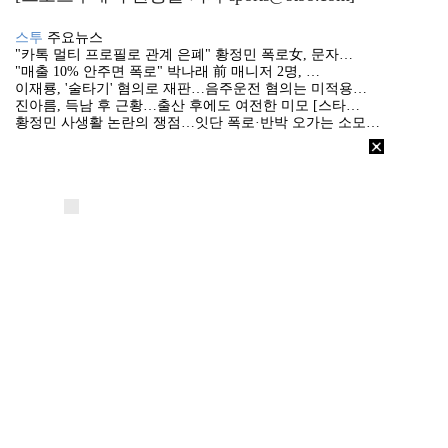
스투
주요뉴스
"카톡 멀티 프로필로 관계 은폐" 황정민 폭로女, 문자…
"매출 10% 안주면 폭로" 박나래 前 매니저 2명, …
이재룡, '술타기' 혐의로 재판…음주운전 혐의는 미적용…
진아름, 득남 후 근황…출산 후에도 여전한 미모 [스타…
황정민 사생활 논란의 쟁점…잇단 폭로·반박 오가는 소모…