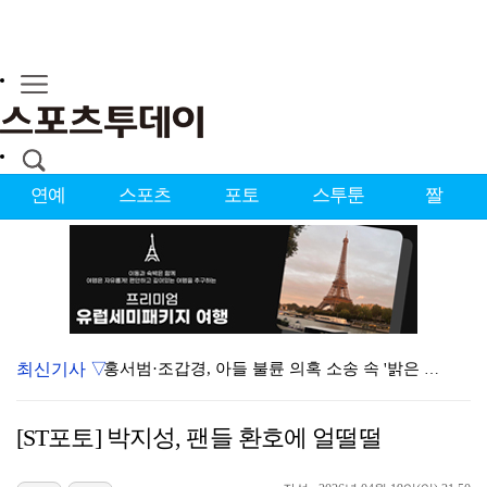
연예
스포츠
포토
스투툰
짤
최신기사 ▽
홍서범·조갑경, 아들 불륜 의혹 소송 속 '밝은 근황'…
데뷔는 쉬워도 생존은 어렵다…K팝 아이돌 평균 수명 4…
[ST포토] 박지성, 팬들 환호에 얼떨떨
'리틀 김연경' 손서연 28점 폭발…U17 여자배구, …