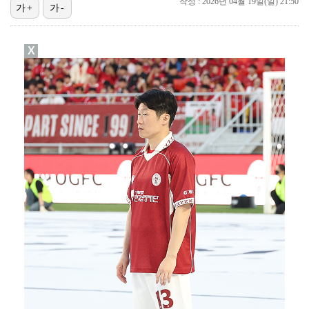
작성 : 2026년 04월 19일(일) 21:50
'조폭 연루설 부인' 조세호, 8개월 만에 SNS 업로…
가+
가-
'호프', 글로벌 순항…토론토 영화제 미드나잇 매드니스…
X
[ST포토] 문정민, 힘찬 티샷
데이식스 영케이, '사운드플래닛페스티벌' 출격…첫 솔로…
[ST포토] 문정민, 자신감 가득
[ST포토] 문정민, 버디 성공
[ST포토] 문정민, 안정된 퍼팅