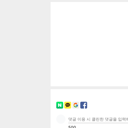
공유
유
로그