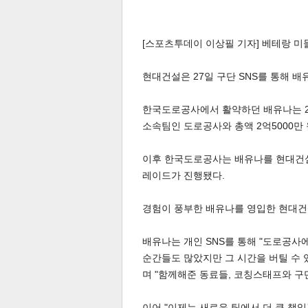
[스포츠투데이 이상필 기자] 베테랑 
현대건설은 27일 구단 SNS를 통해 
한국도로공사에서 활약하던 배유나는 202
체
인
소속팀인 도로공사와 총액 2억5000만 원
이후 한국도로공사는 배유나를 현대건설
레이드가 진행됐다.
경험이 풍부한 배유나를 영입한 현대건
배유나는 개인 SNS를 통해 "도로공사에
순간들도 많았지만 그 시간을 버틸 수 
며 "함께해준 동료들, 코칭스태프와 구
이어 "이제는 새로운 팀에서 더 큰 책