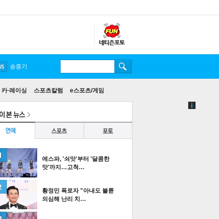
송중기
카·레이싱
스포츠칼럼
e스포츠/게임
에스파, '쇠맛'부터 '달콤한
맛'까지…고척…
황정민 폭로자 "아내도 불륜
의심해 난리 치…