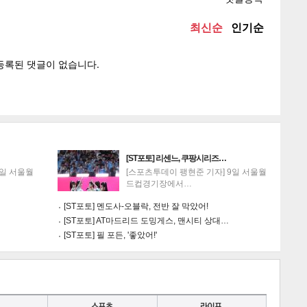
텍스
텍스
url 복
인쇄
목록
[ST포토] 리센느, 쿠팡시리즈…
9일 서울월
[스포츠투데이 팽현준 기자] 9일 서울월
드컵경기장에서…
[ST포토] 멘도사-오블락, 전반 잘 막았어!
[ST포토] AT마드리드 도밍게스, 맨시티 상대…
[ST포토] 필 포든, '좋았어!'