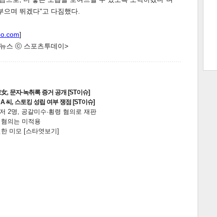
부으며 뛰겠다"고 다짐했다.
oo.com
]
트 크
트 축
사
하기
보기
한 뉴스 ⓒ 스포츠투데이>
스
, 문자·녹취록 증거 공개 [ST이슈]
 씨, 스토킹 성립 여부 쟁점 [ST이슈]
니저 2명, 공갈미수·횡령 혐의로 재판
전 혐의는 미적용
한 미모 [스타엿보기]