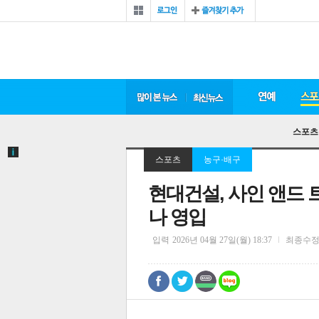
스포츠
스포츠
농구·배구
현대건설, 사인 앤드
나 영입
입력
2026년 04월 27일(월) 18:37
최종수
0