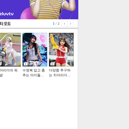
1
/ 2
어리더의 워
수영복 입고 춤
다양함 추구하
밤
추는 아이돌…
는 치어리더…