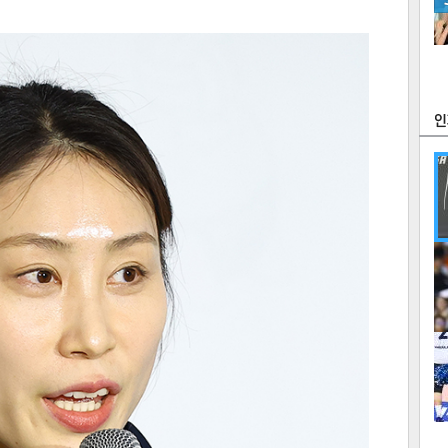
츠
라이프
포토
만화
FOC
많
연예
1
2
텍스
텍스
url 복
인쇄
목록