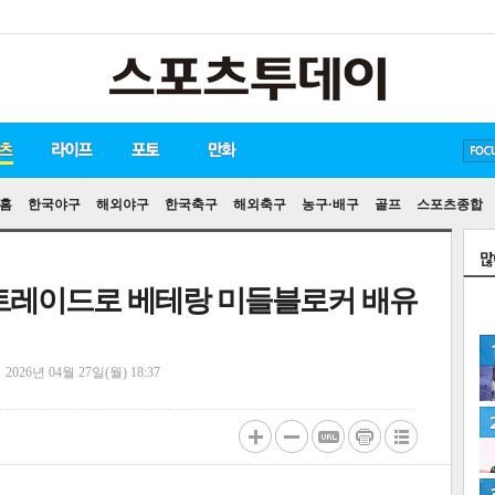
방탄소년단
손흥민
유아인
홈
한국야구
해외야구
한국축구
해외축구
농구·배구
골프
스포츠종합
 트레이드로 베테랑 미들블로커 배유
정
2026년 04월 27일(월) 18:37