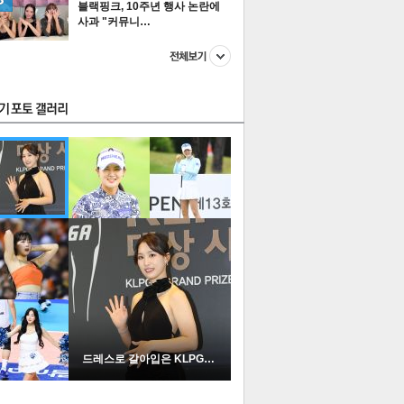
블랙핑크, 10주년 행사 논란에
사과 "커뮤니…
스투펀
US
이 본 뉴스
스포츠
포토
드레스로 갈아입은 KLPGA …