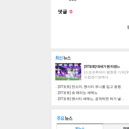
페이
트위
카카
밴드
네이
[ST포토] 대세가 된 리센느
[스포츠투데이 팽현준 기자] 
드컵경기장에서…
[ST포토] 전소미, 맨시티 유니폼 입고 응원
[ST포토] 슛 때리는 세메뇨
[ST포토] 맨시티 세메뇨, 공격하면 혀가 낼…
기