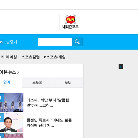
송중기
카·레이싱
스포츠칼럼
e스포츠/게임
에스파, '쇠맛'부터 '달콤한
맛'까지…고척…
황정민 폭로자 "아내도 불륜
의심해 난리 치…