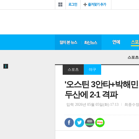
스포츠
스포츠
야구
'오스틴 3안타+박해민
두산에 2-1 격파
입력
2026년 05월 05일(화) 17:13
최종수
0