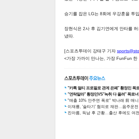
승기를 잡은 LG는 8회에 우강훈을 투
장현식은 2사 후 김기연에게 안타를 
냈따.
[스포츠투데이 강태구 기자
sports@st
<가장 가까이 만나는, 가장 FunFun 
보
"카톡 멀티 프로필로 관계 은폐" 황정민 폭로女
"연락말라" 황정민VS"녹취 다 올려" 폭로녀 A
"매출 10% 안주면 폭로" 박나래 前 매
이재룡, '술타기' 혐의로 재판…음주운
진아름, 득남 후 근황…출산 후에도 여전