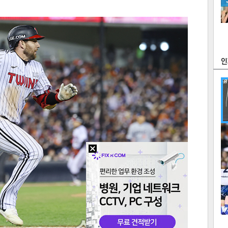
츠
라이프
포토
만화
FOC
많
연예
1
2
텍스
텍스
url 복
인쇄
목록