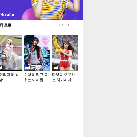
1
/ 2
어리더의 워
수영복 입고 춤
다양함 추구하
밤
추는 아이돌…
는 치어리더…