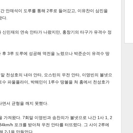
어간 안재석이 도루를 통해 2루로 들어갔고, 이유찬이 삼진을
왔다.
트 크
트 축
사
하기
보기
헌과 신민재의 연속 안타가 나왔지만, 홍창기의 타구가 유격수 정
스
타 후 3루 도루에 성공해 역전을 노렸으나 박준순이 유격수 땅
회말 천성호의 내야 안타, 오스틴의 우전 안타, 이영빈의 볼넷으
포수 파울플라이, 박해민이 1루수 땅볼을 쳐 홈에서 천성호가
나면서 균형을 깨지 못했다.
 가져왔다. 7회말 이영빈과 송찬의가 볼넷으로 나간 1사 1, 2
4km/h 포크를 받아쳐 우전 안타를 터뜨렸다. 그 사이 2루에
 2-1을 만들었다.