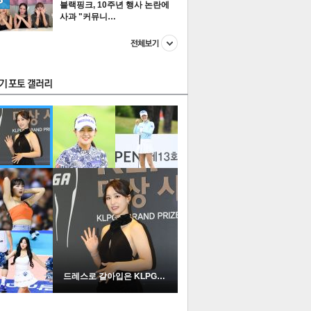
블랙핑크, 10주년 행사 논란에
사과 "커뮤니…
스투펀
US
이 본 뉴스
스포츠
포토
드레스로 갈아입은 KLPGA …