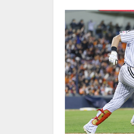
전
로그
즐겨찾기
많이 본 뉴스
최신 뉴스
연예
스포
페이
트위
댓글
밴드
네이