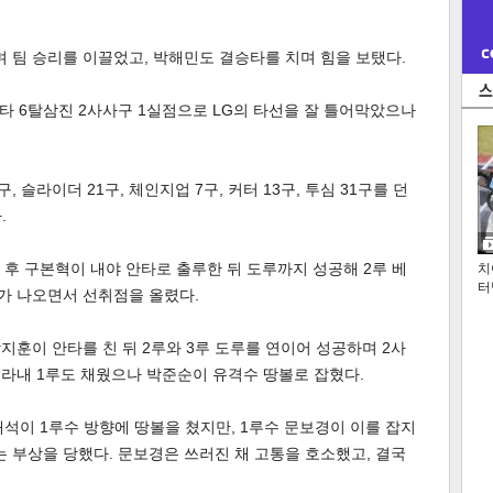
 팀 승리를 이끌었고, 박해민도 결승타를 치며 힘을 보탰다.
안타 6탈삼진 2사사구 1실점으로 LG의 타선을 잘 틀어막았으나
, 슬라이더 21구, 체인지업 7구, 커터 13구, 투심 31구를 던
.
사 후 구본혁이 내야 안타로 출루한 뒤 도루까지 성공해 2루 베
치
터
가 나오면서 선취점을 올렸다.
지훈이 안타를 친 뒤 2루와 3루 도루를 연이어 성공하며 2사
골라내 1루도 채웠으나 박준순이 유격수 땅볼로 잡혔다.
안재석이 1루수 방향에 땅볼을 쳤지만, 1루수 문보경이 이를 잡지
는 부상을 당했다. 문보경은 쓰러진 채 고통을 호소했고, 결국