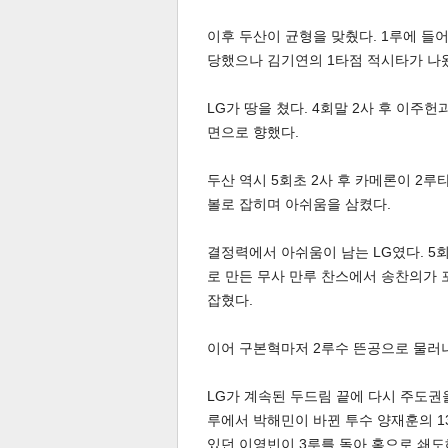
이후 두산이 균형을 맞췄다. 1루에 들
당했으나 김기연의 1타점 적시타가 나
스북
터 공
달기
공유
버블
LG가 땅을 쳤다. 4회말 2사 후 이주
면으로 향했다.
두산 역시 5회초 2사 후 카메론이 2루
볼로 잡히며 아쉬움을 삼켰다.
결정력에서 아쉬움이 남는 LG였다. 5
로 만든 무사 만루 찬스에서 송찬의가 
잡혔다.
이어 구본혁마저 2루수 뜬공으로 물러
LG가 계속된 두드림 끝에 다시 주도권을
루에서 박해민이 바뀐 투수 양재훈의 13
있던 이영빈이 3루를 돌아 홈으로 쇄도해