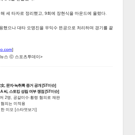
입해 세 타자로 정리했고, 9회에 장현식을 마운드에 올렸다.
허용했으나 대타 오명진을 우익수 뜬공으로 처리하며 경기를 끝
oo.com
]
한 뉴스 ⓒ 스포츠투데이>
, 문자·녹취록 증거 공개 [ST이슈]
 씨, 스토킹 성립 여부 쟁점 [ST이슈]
니저 2명, 공갈미수·횡령 혐의로 재판
전 혐의는 미적용
한 미모 [스타엿보기]