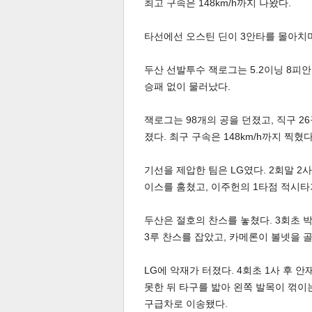
최고 구속은 148km/h까지 나왔다.
타선에선 오스틴 딘이 3안타를 몰아치며
두산 선발투수 잭로그는 5.2이닝 8피
승패 없이 물러났다.
체
인
잭로그는 98개의 공을 던졌고, 직구 26구
졌다. 최구 구속은 148km/h까지 찍혔다
기선을 제압한 팀은 LG였다. 2회말 2
이스를 훔쳤고, 이주헌의 1타점 적시타
두산은 절호의 찬스를 놓쳤다. 3회초 박
3루 찬스를 잡았고, 카메론이 볼넷을 
LG에 악재가 터졌다. 4회초 1사 후 
못한 뒤 타구를 밟아 왼쪽 발목이 꺾이
구급차로 이송됐다.