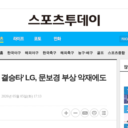
방탄소년단
손흥민
유아인
홈
한국야구
해외야구
한국축구
해외축구
농구·배구
골프
스포츠종합
 결승타' LG, 문보경 부상 악재에도
정
2026년 05월 05일(화) 17:13