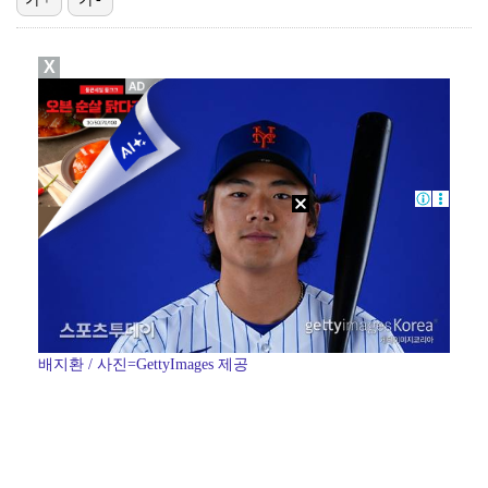
[ST포토] 이가영, 힘찬 티샷
X
앤더블 규빈·투어스 도훈, '음악중심' MC 하차…1년…
[ST포토] 박예지, 선두 정조준
[ST포토] 박예지, 머리는 차갑게
[ST포토] 강수은,아쉬운 보기
배지환 / 사진=GettyImages 제공