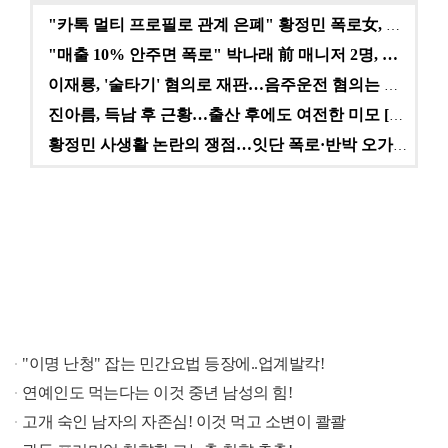
"카톡 멀티 프로필로 관계 은폐" 황정민 폭로女, 문자…
"매출 10% 안주면 폭로" 박나래 前 매니저 2명, …
이재룡, '술타기' 혐의로 재판…음주운전 혐의는 미적용…
진아름, 득남 후 근황…출산 후에도 여전한 미모 [스타…
황정민 사생활 논란의 쟁점…잇단 폭로·반박 오가는 소모…