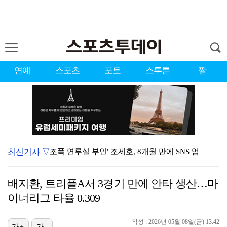
연예
스포츠
포토
스투툰
짤
최신기사 ▽
'조폭 연루설 부인' 조세호, 8개월 만에 SNS 업로…
키스오브라이프가 흘린 땀의 의미 [인터뷰]
배지환, 트리플A서 3경기 만에 안타 생산…마
K리그2 경남, 골키퍼 김태훈 임대 영입…"중요한 역할…
이너리그 타율 0.309
'편스토랑' 지승현, '고된 떡볶이' 음원 녹음…영탁도…
작성 : 2026년 05월 08일(금) 13:42
가+
가-
"저는 하반기에 강해요" …루키 최정원, 제주삼다수 2…