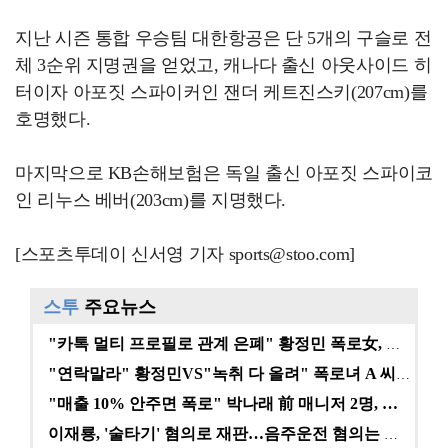
지난 시즌 통합 우승팀 대한항공은 단 5개의 구슬로 전
체 3순위 지명권을 얻었고, 캐나다 출신 아웃사이드 히
터이자 아포짓 스파이커인 잰더 케트진스키(207cm)를
호명했다.
마지막으로 KB손해보험은 독일 출신 아포짓 스파이코
인 리누스 베버(203cm)를 지명했다.
[스포츠투데이 신서영 기자 sports@stoo.com]
스투
주요뉴스
"카톡 멀티 프로필로 관계 은폐" 황정민 폭로女, 문자…
"연락말라" 황정민VS"녹취 다 올려" 폭로녀 A 씨,…
"매출 10% 안주면 폭로" 박나래 前 매니저 2명, …
이재룡, '술타기' 혐의로 재판…음주운전 혐의는 미적용…