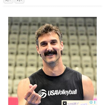
"좌우 떠나 우리나라 국기" 김희철 …일침 날린 '태극…
[ST포토] 에반, 인기폭발
[ST포토] 유재필, SBS 가요대전 썸머 블루카펫 M…
[ST포토] 미야오 안나, 인형이야 사람이야
[ST포토] 아이딧, 향수 돋는 스쿨룩