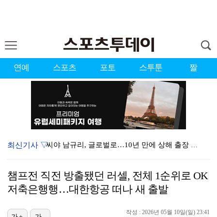
연예
스포츠
포토
스투툰
짤
최신기사 ▽
씨야 남규리, 글로벌로…10년 만에 상해 출장 "음반·…
한정수, 황정민 사생활 논란에 "너무 불공정한 게임"
챔프전 직전 방출됐던 러셀, 전체 1순위로 OK
'오타니 결승타' 다저스, 연장 접전 끝에 애리조나 제…
저축은행행…대한항공 떠나 새 출발
[ST포토] 미야오, 'K팝 고양이'
작성 : 2026년 05월 10일(일) 23:41
가+
가-
'학폭 논란→언니와 한솥밥' 이다영 "여러분 응원이 큰…