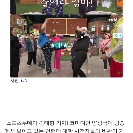
사진=tvN
[스포츠투데이 김태형 기자] 코미디언 양상국이 방송
에서 보이고 있는 언행에 대한 시청자들의 비판이 거