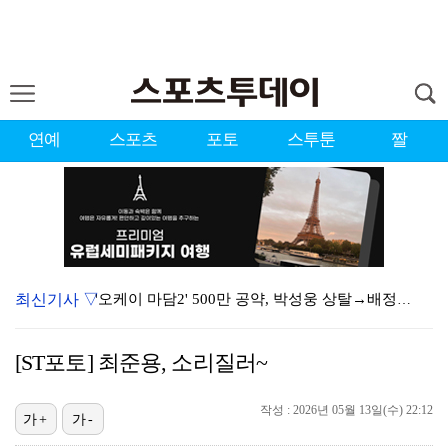
연예
스포츠
포토
스투툰
짤
최신기사 ▽
'오케이 마담2' 500만 공약, 박성웅 상탈→배정남은…
"연락말라" 황정민VS"녹취 다 올려" 폭로녀 A 씨,…
[ST포토] 최준용, 소리질러~
황정민 폭로자 "아들 연극 몰래 관람? 소품 준비 돕고…
작성 : 2026년 05월 13일(수) 22:12
"군 복무 끝나고 다시 모일 것" 스트레이 키즈, 성적…
가+
가-
김혜성, 마이너리그 트리플A서 4경기 연속 무안타 침묵…