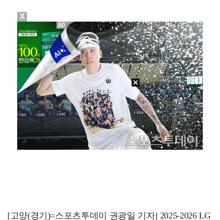
X
이강인, 드디어 아틀레티코 선수단과 만났다…시메오네 감…
10주년인데 40명뿐?…블랙핑크 행사 공지에 팬심 폭발…
광주, 공격형 미드필더 김종석 영입…"K리그1 뛸 기회…
투수 복귀 미뤄지고 있는 오타니 "조금씩 좋아져…서두르…
[ST포토] 스트레이 키즈 승민, '두손 모으고'
[고양(경기)=스포츠투데이 권광일 기자] 2025-2026 LG