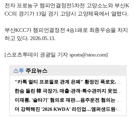
전자 프로농구 챔피언결정전5차전 고양소노와 부산K
CC의 경기가 13일 경기 고양시 고양체육에서 열렸다.
부산KCC가 챔피언결정전 4승1패로 최종우승을 차지
하고 있다. 2026.05.13.
[스포츠투데이 권광일 기자 sports@stoo.com]
스투
주요뉴스
"카톡 멀티 프로필로 관계 은폐" 황정민 폭로女, 문자…
한숨 돌린 韓 극장가, 매출·관객·특수관까지 웃었다 […
이재룡, '술타기' 혐의로 재판…음주운전 혐의는 미적용…
더 강력해진 '2026 KWDA' 라인업…앰퍼샌드원·나…