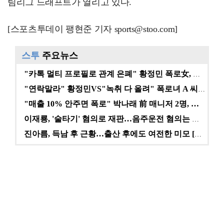
팀리그 드래프트가 열리고 있다.
[스포츠투데이 팽현준 기자 sports@stoo.com]
스투
주요뉴스
"카톡 멀티 프로필로 관계 은폐" 황정민 폭로女, 문자…
"연락말라" 황정민VS"녹취 다 올려" 폭로녀 A 씨,…
"매출 10% 안주면 폭로" 박나래 前 매니저 2명, …
이재룡, '술타기' 혐의로 재판…음주운전 혐의는 미적용…
진아름, 득남 후 근황…출산 후에도 여전한 미모 [스타…