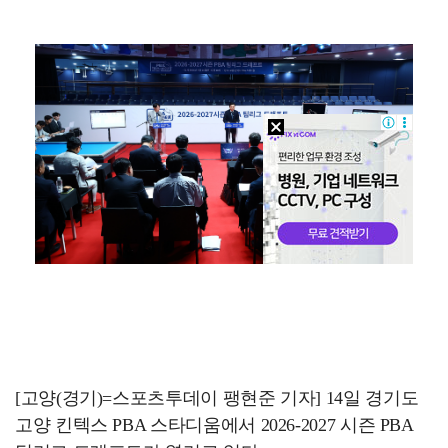
[ST포토] 리센느 리브, '인형이야 사람이야'
[ST포토] 리센느 메이, '안녕~'
한소희, 청순미 벗고 파격 탈색 머리…강렬 아우라 [스…
[ST포토] 제나, '경주공주'
[ST포토] 이강인, 경기서 만난 '2살 절친형' 돈나…
[고양(경기)=스포츠투데이 팽현준 기자] 14일 경기도
고양 킨텍스 PBA 스타디움에서 2026-2027 시즌 PBA