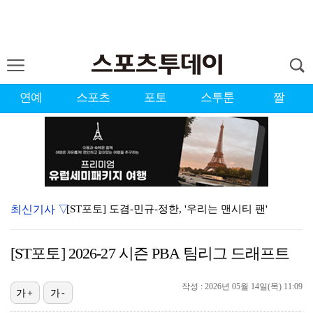
연예
스포츠
포토
스투툰
짤
최신기사 ▽
[ST포토] 도겸-민규-정한, '우리는 맨시티 팬'
종영 '결혼의 완성' 남궁민, 이설과 이혼…김대명·우지…
[ST포토] 2026-27 시즌 PBA 팀리그 드래프트
'미우새' 탁재훈, 50대 마지막 생일날 '아근진' 폐…
작성 : 2026년 05월 14일(목) 11:09
이강인 "한국 축구, 어려운 상황이지만…좋은 모습도 봐…
가+
가-
'7번' 이강인, 한국 팬들 앞에서 AT마드리드 데뷔……