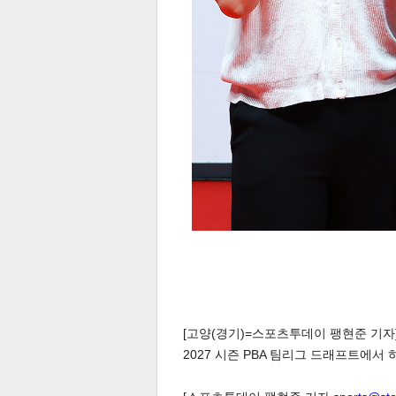
[고양(경기)=스포츠투데이 팽현준 기자] 
2027 시즌 PBA 팀리그 드래프트에서