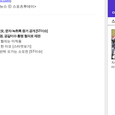
oo.com
]
한 뉴스 ⓒ 스포츠투데이>
, 문자·녹취록 증거 공개 [ST이슈]
2명, 공갈미수·횡령 혐의로 재판
전 혐의는 미적용
한 미모 [스타엿보기]
박 오가는 소모전 [ST이슈]
치
터