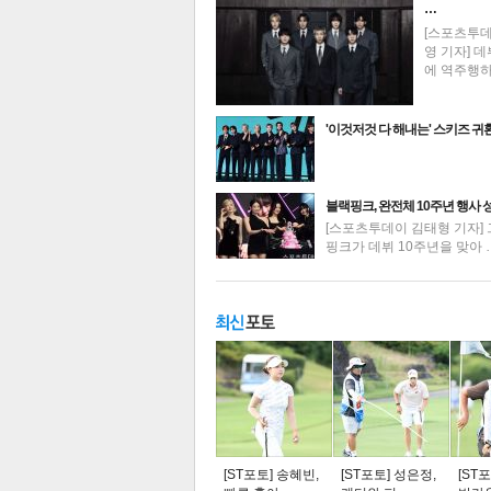
…
[스포츠투
영 기자] 데
에 역주행
'이것저것 다 해내는' 스키즈 귀
최신뉴스
블랙핑크, 완전체 10주년 행사 
[스포츠투데이 김태형 기자] 
핑크가 데뷔 10주년을 맞아 
기
주요뉴스
탑뉴스
연예
[ST포토] 송혜빈,
[ST포토] 성은정,
[ST