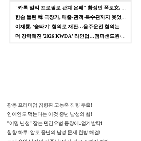
"카톡 멀티 프로필로 관계 은폐" 황정민 폭로女, 문자…
한숨 돌린 韓 극장가, 매출·관객·특수관까지 웃었다 […
이재룡, '술타기' 혐의로 재판…음주운전 혐의는 미적용…
더 강력해진 '2026 KWDA' 라인업…앰퍼샌드원·나…