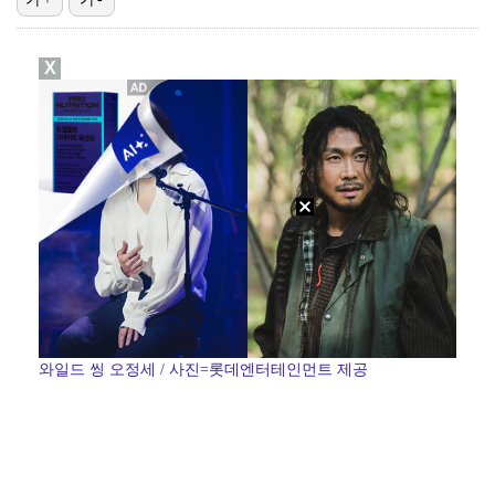
박지훈, 9월 잠실실내체육관서 앙코르 콘서트 개최
X
"기분 맞춰주려고" 축구협회, 외국인 심판 성접대 의혹…
청문회부터 압수수색·심판 성접대 의혹까지…월드컵 탈락이…
폭로자 "황정민, 본인 말에 책임져야…내가 사생활에 초…
박문성 "축구협회 성접대 의혹? 사실이면 국제 망신…사…
와일드 씽 오정세 / 사진=롯데엔터테인먼트 제공