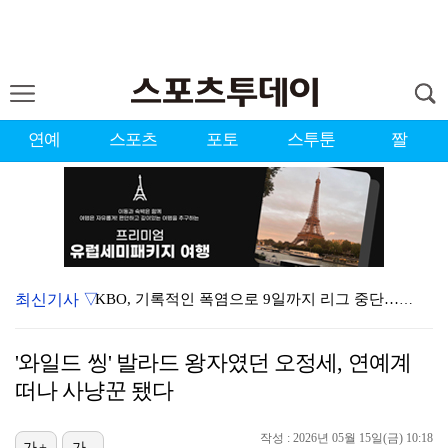
연예
스포츠
포토
스투툰
짤
최신기사 ▽
KBO, 기록적인 폭염으로 9일까지 리그 중단…내달 6…
대한축구협회, 외국인 심판 7차례 성접대 의혹…이 기간…
'와일드 씽' 발라드 왕자였던 오정세, 연예계
이강인, 드디어 아틀레티코 선수단과 만났다…시메오네 감…
떠나 사냥꾼 됐다
3승 사냥 시동 건 서교림 "샷·퍼트 만족스러워…좋은 …
작성 : 2026년 05월 15일(금) 10:18
가+
가-
"우산으로 때려"vs"그런 적 없다"…23기 부부 엇갈…