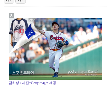
'결혼의 완성' 남궁민→이설, 굿바이 인사 "마지막까지…
X
스윙스, 배우 도전하더니 마동석과 투샷 "마침내 만났다…
[ST포토] 장은수, KLPGA 첫 우승
[ST포토] 장은수, KLPGA 첫 우승
[ST포토] 장은수, 제주 삼다수 마스터즈 우승
김하성 / 사진=Gettyimages 제공