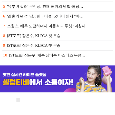
5
'유부녀 킬러' 무진성, 천재 해커의 냉철·허당…
6
'결혼의 완성' 남궁민→이설, 굿바이 인사 "마…
7
스윙스, 배우 도전하더니 마동석과 투샷 "마침내…
8
[ST포토] 장은수, KLPGA 첫 우승
9
[ST포토] 장은수, KLPGA 첫 우승
10
[ST포토] 장은수, 제주 삼다수 마스터즈 우승…