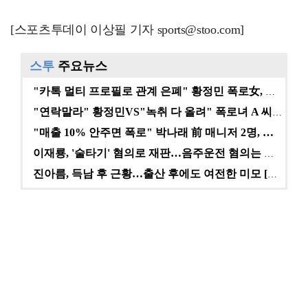
[스포츠투데이 이상필 기자 sports@stoo.com]
스투
주요뉴스
"카톡 멀티 프로필로 관계 은폐" 황정민 폭로女, 문자…
"연락말라" 황정민VS"녹취 다 올려" 폭로녀 A 씨,…
"매출 10% 안주면 폭로" 박나래 前 매니저 2명, …
이재룡, '술타기' 혐의로 재판…음주운전 혐의는 미적용…
진아름, 득남 후 근황…출산 후에도 여전한 미모 [스타…