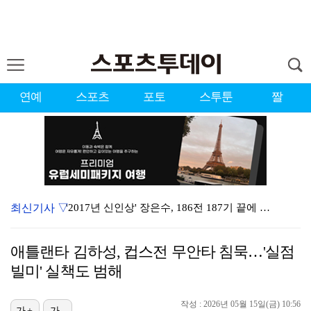
연예
스포츠
포토
스투툰
짤
최신기사 ▽
'2017년 신인상' 장은수, 186전 187기 끝에 …
'이런 엿같은 사랑' 정해인, 츄리닝 비주얼도 완벽 "…
애틀랜타 김하성, 컵스전 무안타 침묵…'실점
제니 "남자에 먼저 메시지 안 보내, 동거? 여기까지만…
빌미' 실책도 범해
[ST포토] 장은수, 2026 KLPGA WINNER
작성 : 2026년 05월 15일(금) 10:56
가+
가-
'유부녀 킬러' 무진성, 천재 해커의 냉철·허당미 오가…