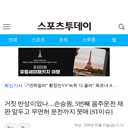
연예
스포츠
포토
스투툰
짤
최신기사 ▽
"연락말라" 황정민VS"녹취 다 올려" 폭로녀 A 씨,…
'오케이 마담2' 500만 공약, 박성웅 상탈→배정남은…
거짓 반성이었나…손승원, 5번째 음주운전 재
황정민 폭로자 "아들 연극 몰래 관람? 소품 준비 돕고…
판 앞두고 무면허 운전까지 뭇매 [ST이슈]
이강인, 드디어 아틀레티코 선수단과 만났다…시메오네 감…
작성 : 2026년 05월 15일(금) 11:52
가+
가-
10주년인데 40명뿐?…블랙핑크 행사 공지에 팬심 폭발…