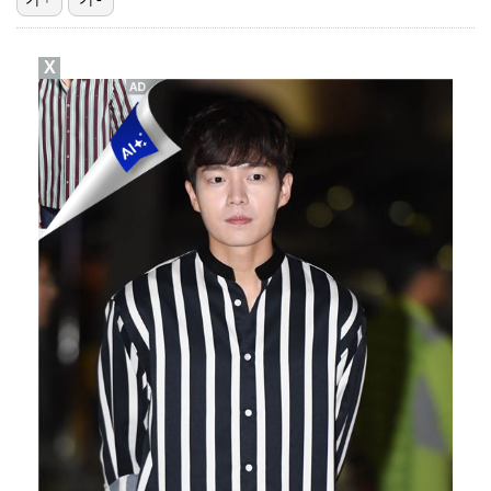
김혜성, 마이너리그 트리플A서 4경기 연속 무안타 침묵…
X
'나솔' 24기 옥순, 출연료 미지급 폭로 "1년 넘게…
'오디세이'·'스파이더맨4', 박스오피스 투톱…기록 경…
"매출 10% 안주면 폭로" 박나래 前 매니저 2명, …
KBO, 기록적인 폭염으로 9일까지 리그 중단…내달 6…