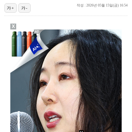
작성 : 2026년 05월 15일(금) 16:54
가+
가-
[ST포토] 선수들 지켜보는 디에고 시메오네 감독
[ST포토] 이강인, 환하게 웃으며
X
[ST포토] 이강인, 이적 후 밝아진 얼굴
[ST포토] 이강인, 달리는 슛돌이
[ST포토] 이강인, 이적 후 팬들 앞에서 첫 일정