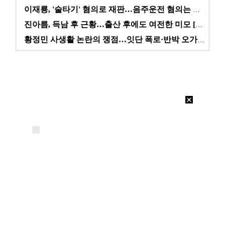
이재룡, '술타기' 혐의로 재판…음주운전 혐의는 미적용…
진아름, 득남 후 근황…출산 후에도 여전한 미모 [스타…
황정민 사생활 논란의 쟁점…잇단 폭로·반박 오가는 소모…