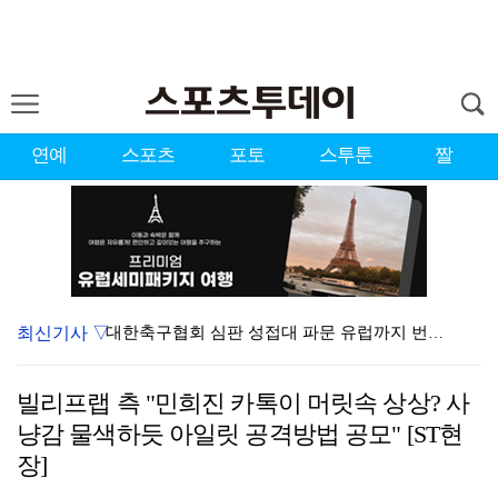
연예
스포츠
포토
스투툰
짤
최신기사 ▽
대한축구협회 심판 성접대 파문 유럽까지 번졌다…佛 매체…
'황정민 스토킹 혐의' A씨 11일 결심 공판
빌리프랩 측 "민희진 카톡이 머릿속 상상? 사
'첫 승 도전' 장은수 "우승 의식하기보다 내 플레이에…
냥감 물색하듯 아일릿 공격방법 공모" [ST현
[ST포토] 오픈트레이닝 나서는 이강인
장]
[ST포토] 호세 히메네스, 한국 팬들 외침에 미소