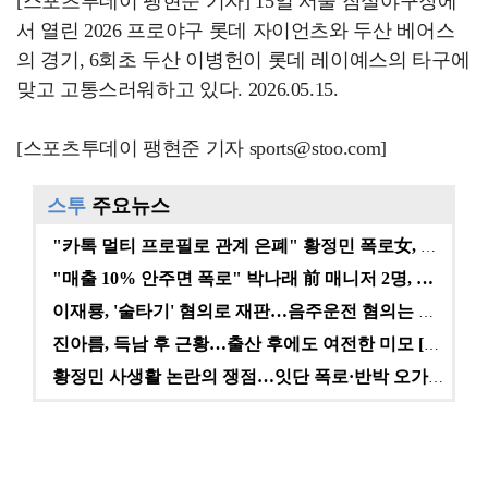
[스포츠투데이 팽현준 기자] 15일 서울 잠실야구장에
서 열린 2026 프로야구 롯데 자이언츠와 두산 베어스
의 경기, 6회초 두산 이병헌이 롯데 레이예스의 타구에
맞고 고통스러워하고 있다. 2026.05.15.
[스포츠투데이 팽현준 기자 sports@stoo.com]
스투
주요뉴스
"카톡 멀티 프로필로 관계 은폐" 황정민 폭로女, 문자…
"매출 10% 안주면 폭로" 박나래 前 매니저 2명, …
이재룡, '술타기' 혐의로 재판…음주운전 혐의는 미적용…
진아름, 득남 후 근황…출산 후에도 여전한 미모 [스타…
황정민 사생활 논란의 쟁점…잇단 폭로·반박 오가는 소모…