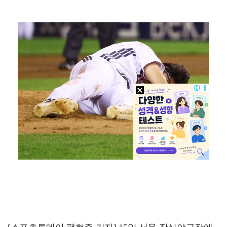
한국 남자배구, 중국 3-0 완파하고 동아시아선수권 결…
"언론사 대표·국회의원도"…최연청, 판사 남편까지 화려…
박지민 아나운서 "발리까지 갔는데…'피의 게임2' 출연…
'첫 승 도전' 장은수 "우승 의식하기보다 내 플레이에…
'서명관·야고 연속골' 울산, 동해안 더비서 포항 제압…