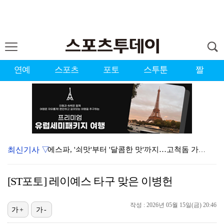
연예
스포츠
포토
스투툰
짤
최신기사 ▽
에스파, '쇠맛'부터 '달콤한 맛'까지…고척돔 가득 채…
블랙핑크, 10주년 행사 논란에 사과 "커뮤니케이션 문…
[ST포토] 레이예스 타구 맞은 이병헌
'리그 2연패 정조준' 아스널, 뉴캐슬서 기마랑이스 영…
작성 : 2026년 05월 15일(금) 20:46
에스파 고척돔 공연에 반가운 얼굴…아이들 미연·트와이스…
가+
가-
에스파, 고척돔 입성…공연 시작 40분 만에 첫 인사 …