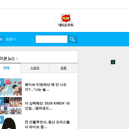
송중기
웨이브·티빙에선 왜 안 나오
지?…'나는 솔…
더 강력해진 '2026 KWDA' 라
인업…앰퍼샌드…
日 인플루언서, 용산 오피스텔
서 라이브 중…