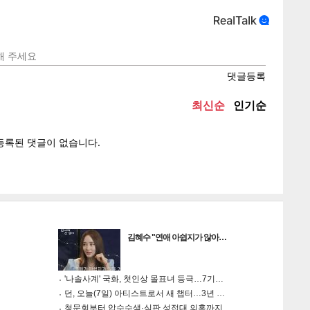
텍스
텍스
url 복
인쇄
목록
김혜수 "연애 아쉽지가 않아…
'나솔사계' 국화, 첫인상 몰표녀 등극…7기…
던, 오늘(7일) 아티스트로서 새 챕터…3년 …
청문회부터 압수수색·심판 성접대 의혹까지…