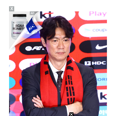
X
[ST포토] 키키 이솔, '설레는 컴백'
[ST포토] 키키 지유, 포인트 안무로 매력발산
[ST포토] 키키 이솔, '인형이야 사람이야'
아이들 미연, 첫 日 디지털 싱글 '런어웨이' 발매…청…
[ST포토] 수이, '사랑해'