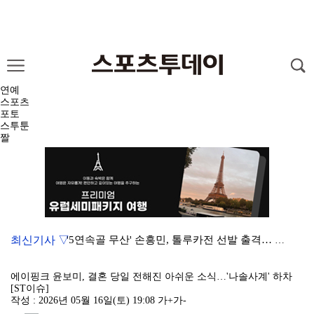
연예
스포츠
포토
스투툰
짤
최신기사 ▽
'5연속골 무산' 손흥민, 톨루카전 선발 출격… 리그스…
최예나, 노출 NO '워터밤 부산' 전신슈트 화제…"안…
에이핑크 윤보미, 결혼 당일 전해진 아쉬운 소식…'나솔사계' 하차
[ST이슈]
'마약 집유' 유아인, 자숙 중 볼뽀뽀 사진…복귀설 계…
작성 : 2026년 05월 16일(토) 19:08
가+
가-