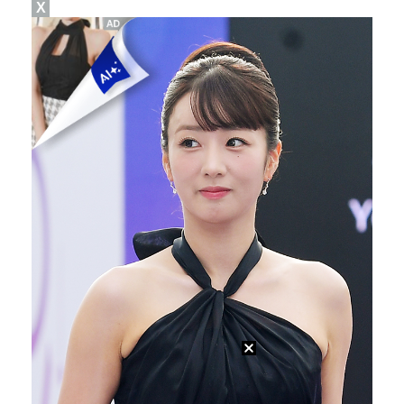
지안, 엄정욱과 깜짝 결혼 발표 "내 마음 빠르게 사로…
X
고우석, 트리플A서 2이닝 2K 퍼펙트 호투…2경기 연…
[ST포토] 한진선, 목표지점까지
[ST포토] 한진선, 집중한다
'남자 농구 에이스' 이현중, 뉴올리언스·보스턴 미니캠…
[ST포토] 최정원, 강하게 때린다
[ST포토] 서교림, 목표지점까지 정확하게