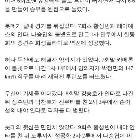
이어 6회초엔 유강남의 솔로 홈런이 터지면서 다시 6-6
을 만들어 승부를 원점으로 돌렸다.
롯데가 끝내 경기를 뒤집었다. 7회초 황성빈과 레이예
스의 안타, 나승엽의 볼넷으로 만든 1사 만루에서 한동
희의 중견수 희생플라이로 역전에 성공했다.
허나 두산에도 해결사 양의지가 있었다. 7회말 카메론
이 볼넷으로 나간 1사 1루에서 양의지가 박정민의 147
km/h 직구를 때려 재역전 투런포를 터뜨렸다.
두산이 기세를 이어갔다. 8회말 강승호가 안타로 나간
뒤 정수빈과 박찬호가 진루타를 친 2사 3루에서 손아
섭의 내야 안타로 격차를 더 벌렸다.
롯데의 뒷심은 만만치 않았다. 9회초 황성빈이 내야 안
타를 친 뒤 도루까지 성공한 2사 2루에서 나승엽이 이