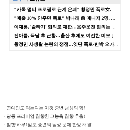
"카톡 멀티 프로필로 관계 은폐" 황정민 폭로女, 문자…
"매출 10% 안주면 폭로" 박나래 前 매니저 2명, …
이재룡, '술타기' 혐의로 재판…음주운전 혐의는 미적용…
진아름, 득남 후 근황…출산 후에도 여전한 미모 [스타…
황정민 사생활 논란의 쟁점…잇단 폭로·반박 오가는 소모…