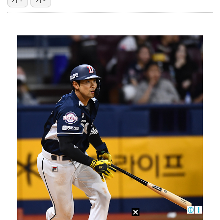
에스파 고척돔 공연에 반가운 얼굴…아이들 미연·트와이스…
'리그 2연패 정조준' 아스널, 뉴캐슬서 기마랑이스 영…
맨시티 마레스카 감독 "이강인은 훌륭한 선수…아틀레티코…
[ST포토] 이강인, 환하게 웃으며
박미선, 큐브와 전속계약 종료…6년 동행 마무리