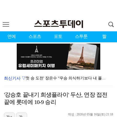
연예
스포츠
포토
스투툰
짤
최신기사 ▽
'첫 승 도전' 장은수 "우승 의식하기보다 내 플레이에…
에스파, 고척돔 입성…공연 시작 40분 만에 첫 인사 …
'강승호 끝내기 희생플라이' 두산, 연장 접전
에스파, '쇠맛'부터 '달콤한 맛'까지…고척돔 가득 채…
끝에 롯데에 10-9 승리
블랙핑크, 10주년 행사 논란에 사과 "커뮤니케이션 문…
작성 : 2026년 05월 16일(토) 21:18
가+
가-
박지민 아나운서 "발리까지 갔는데…'피의 게임2' 출연…