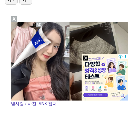
폭발물 지킨 안보현, '악마 교관' 정은채와 재회(재벌…
X
외신까지 퍼지고 있는 축구협회 성접대 논란…2002 한…
태국에서 새 도전 시작하는 박항서 감독 "원팀 만들어 …
대놓고 '심판 마사지'로 결재 받기도…최종 결재권자는 …
'1라운드 115위' 김민별, 2라운드 7타 줄이며 7…
별사랑 / 사진=SNS 캡처