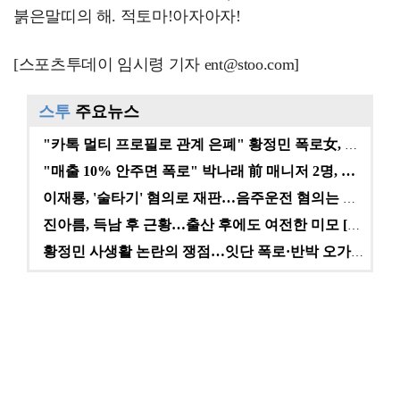
붉은말띠의 해. 적토마!아자아자!
[스포츠투데이 임시령 기자 ent@stoo.com]
스투
주요뉴스
"카톡 멀티 프로필로 관계 은폐" 황정민 폭로女, 문자…
"매출 10% 안주면 폭로" 박나래 前 매니저 2명, …
이재룡, '술타기' 혐의로 재판…음주운전 혐의는 미적용…
진아름, 득남 후 근황…출산 후에도 여전한 미모 [스타…
황정민 사생활 논란의 쟁점…잇단 폭로·반박 오가는 소모…