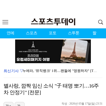
연예
스포츠
포토
스투툰
짤
최신기사 ▽
누에라, '뮤직뱅크' 1위…팬들에 "영원하자" [TV캡…
강채연, 제주삼다수 2R 깜짝 선두 도약…박민지 공동 …
별사랑, 깜짝 임신 소식 "子 태명 뽀기…16주
폭발까지 5분…안보현·정은채, 목숨 건 사투 시작(재벌…
차 안정기" [전문]
이강인, 아틀레티코 마드리드 첫 훈련 진행…9일 맨시티…
작성 : 2026년 05월 17일(일) 23:51
가+
가-
대한축구협회의 '심판 성접대'…최악의 경우 런던 올림픽…