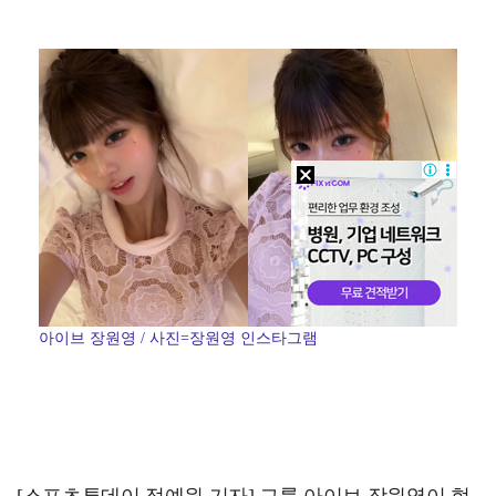
"매출 10% 안주면 폭로" 박나래 前 매니저 2명, …
박지훈, 9월 잠실실내체육관서 앙코르 콘서트 개최
'나솔' 24기 옥순, 출연료 미지급 폭로 "1년 넘게…
김혜성, 마이너리그 트리플A서 4경기 연속 무안타 침묵…
'오디세이'·'스파이더맨4', 박스오피스 투톱…기록 경…
아이브 장원영 / 사진=장원영 인스타그램
[스포츠투데이 정예원 기자] 그룹 아이브 장원영이 현