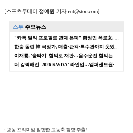
[스포츠투데이 정예원 기자 ent@stoo.com]
스투
주요뉴스
"카톡 멀티 프로필로 관계 은폐" 황정민 폭로女, 문자…
한숨 돌린 韓 극장가, 매출·관객·특수관까지 웃었다 […
이재룡, '술타기' 혐의로 재판…음주운전 혐의는 미적용…
더 강력해진 '2026 KWDA' 라인업…앰퍼샌드원·나…