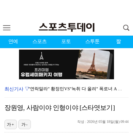
연예
스포츠
포토
스투툰
짤
최신기사 ▽
"연락말라" 황정민VS"녹취 다 올려" 폭로녀 A 씨,…
황정민 폭로자 "아들 연극 몰래 관람? 소품 준비 돕고…
장원영, 사람이야 인형이야 [스타엿보기]
이강인, 드디어 아틀레티코 선수단과 만났다…시메오네 감…
작성 : 2026년 05월 18일(월) 09:44
10주년인데 40명뿐?…블랙핑크 행사 공지에 팬심 폭발…
가+
가-
KBO, 기록적인 폭염으로 9일까지 리그 중단…내달 6…