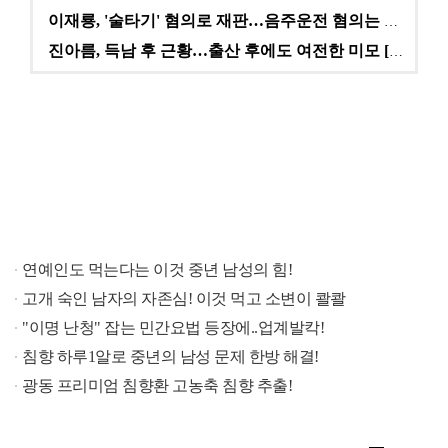
이재룡, '술타기' 혐의로 재판…음주운전 혐의는 미적용…
진아름, 득남 후 근황…출산 후에도 여전한 미모 [스타…