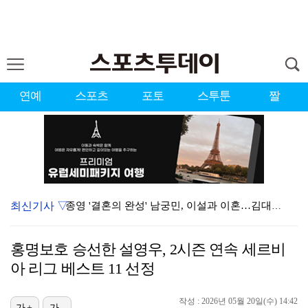
연예
스포츠
포토
스투툰
짤
최신기사 ▽
종영 '결혼의 완성' 남궁민, 이설과 이혼…김대명·우지…
'마르무시 멀티골' 맨시티, '이강인 데뷔' AT마드리…
홍명보호 승선한 설영우, 2시즌 연속 세르비
[ST포토] 도겸-민규-정한, '우리는 맨시티 팬'
아 리그 베스트 11 선정
'미우새' 탁재훈, 50대 마지막 생일날 '아근진' 폐…
작성 : 2026년 05월 20일(수) 14:42
가+
가-
'7번' 이강인, 한국 팬들 앞에서 AT마드리드 데뷔……