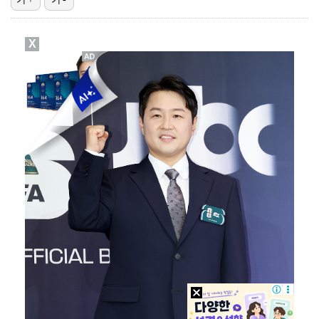
광주, 공격형 미드필더 김종석 영입…"K리그1 뛸 기회…
X
10주년인데 40명뿐?…블랙핑크 행사 공지에 팬심 폭발…
이강인, 드디어 아틀레티코 선수단과 만났다…시메오네 감…
투수 복귀 미뤄지고 있는 오타니 "조금씩 좋아져…서두르…
[ST포토] 스트레이 키즈 승민, '두손 모으고'