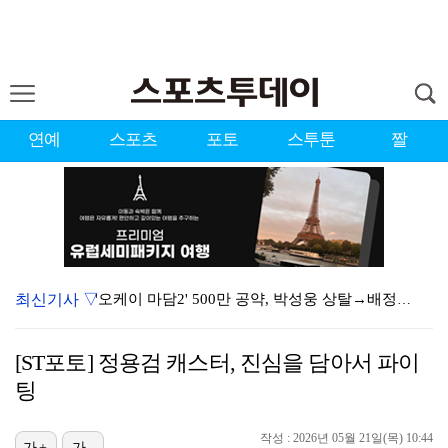
연예
스포츠
포토
스투툰
짤
최신기사 ▽
'오케이 마담2' 500만 공약, 박성웅 상탈→배정남은…
"연락말라" 황정민VS"녹취 다 올려" 폭로녀 A 씨,…
[ST포토] 정용검 캐스터, 진심을 담아서 파이
황정민 폭로자 "아들 연극 몰래 관람? 소품 준비 돕고…
팅
"군 복무 끝나고 다시 모일 것" 스트레이 키즈, 성적…
작성 : 2026년 05월 21일(목) 10:44
가+
가-
김혜성, 마이너리그 트리플A서 4경기 연속 무안타 침묵…