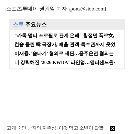
[스포츠투데이 권광일 기자 sports@stoo.com]
스투
주요뉴스
"카톡 멀티 프로필로 관계 은폐" 황정민 폭로女, 문자…
한숨 돌린 韓 극장가, 매출·관객·특수관까지 웃었다 […
이재룡, '술타기' 혐의로 재판…음주운전 혐의는 미적용…
더 강력해진 '2026 KWDA' 라인업…앰퍼샌드원·나…