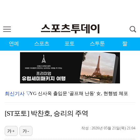
연예
스포츠
포토
스투툰
짤
최신기사 ▽
YG 신사옥 출입문 '골프채 난동' 女, 현행범 체포
축구협회 심판 성정대 의혹 日까지 퍼졌다…"스포츠 공평…
[ST포토] 박찬호, 승리의 주역
표창원, 남규리에 15년만 공개 사과…"내가 틀렸다"
[ST포토] 홀아웃 하는 박현경
작성 : 2026년 05월 21일(목) 21:04
가+
가-
[ST포토] 김시현, 홀컵에 붙인다