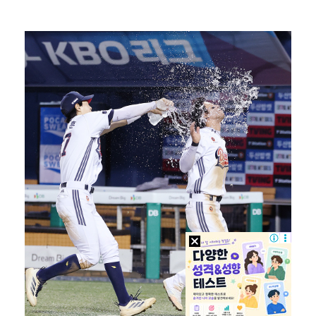
'오타니 MVP 경쟁자' 크로암스트롱, 홈런 아닌 발로…
[ST포토] 노승희, 거리 확인
[ST포토] 홀아웃 하는 박현경
[ST포토] 노승희, 파세이브
[ST포토] 노승희, 그린으로 간자