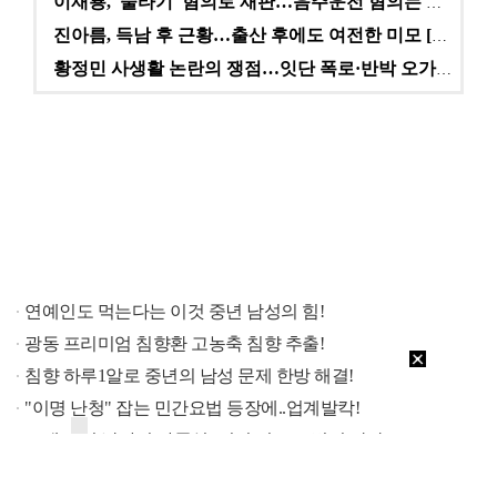
이재룡, '술타기' 혐의로 재판…음주운전 혐의는 미적용…
진아름, 득남 후 근황…출산 후에도 여전한 미모 [스타…
황정민 사생활 논란의 쟁점…잇단 폭로·반박 오가는 소모…