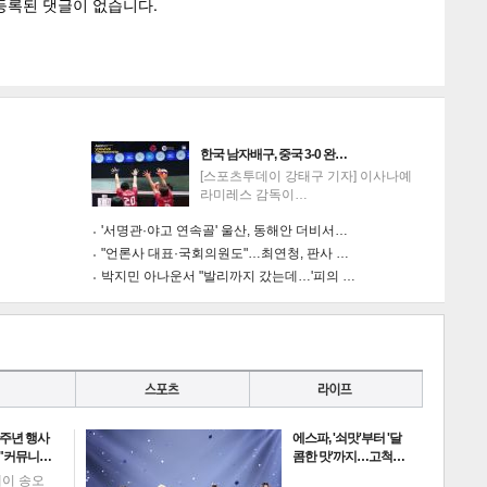
한국 남자배구, 중국 3-0 완…
게
소
[스포츠투데이 강태구 기자] 이사나예
라미레스 감독이…
'서명관·야고 연속골' 울산, 동해안 더비서…
"언론사 대표·국회의원도"…최연청, 판사 …
박지민 아나운서 "발리까지 갔는데…'피의 …
0주년 행사
에스파, '쇠맛'부터 '달
 "커뮤니…
콤한 맛'까지…고척…
데이 송오