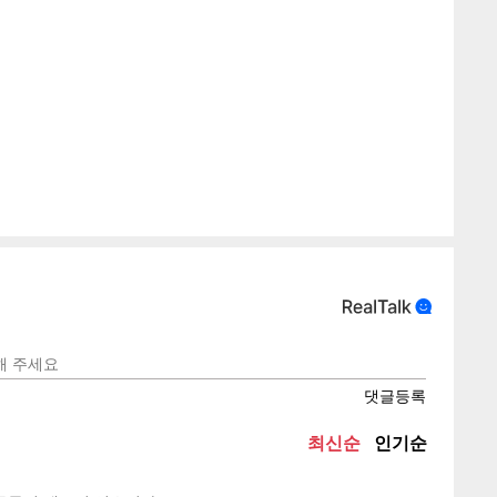
텍스
텍스
url 복
인쇄
목록