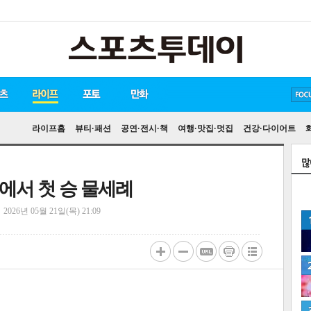
방탄소년단
손흥민
유아인
라이프홈
뷰티·패션
공연·전시·책
여행·맛집·멋집
건강·다이어트
산에서 첫 승 물세례
정
2026년 05월 21일(목) 21:09