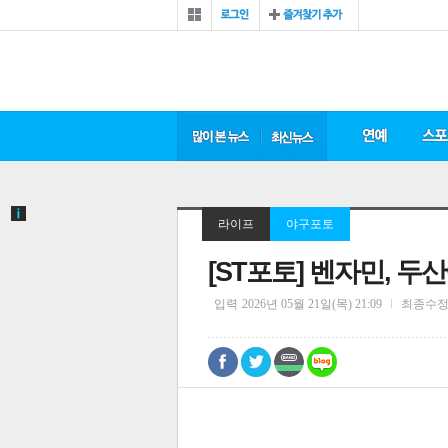
라이프
야구포토
[ST포토] 벤자민, 두
입력
2026년 05월 21일(목) 21:09
최종수
0