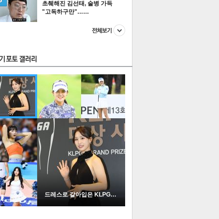
초췌해진 김선태, 술병 가득
"고독하구만"……
스투펀
US
이 본 뉴스
스포츠
포토
드레스로 갈아입은 KLPGA …