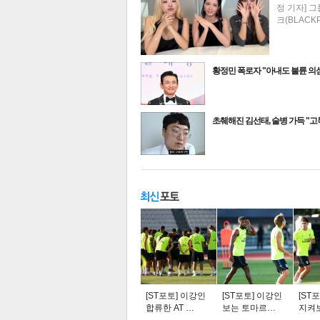
정 기자] 
크(BLACK
황정민 폭로자 "아내도 불륜 
최신뉴스
초췌해진 김선태, 술병 가득 "
주요뉴스
기
탑뉴스
연예
[ST포토] 이강인
[ST포토] 이강인
[ST
합류한 AT …
보는 토마르…
지켜