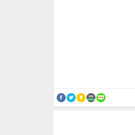
스북
터 공
달기
공유
버블
관련뉴스