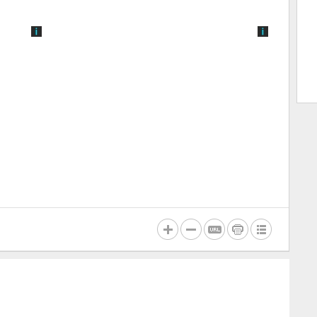
트 크
트 축
사
하기
보기
스