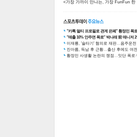
<가장 가까이 만나는, 가장 FunFun 
"카톡 멀티 프로필로 관계 은폐" 황정민 폭로女
"매출 10% 안주면 폭로" 박나래 前 매니저 
이재룡, '술타기' 혐의로 재판…음주운
진아름, 득남 후 근황…출산 후에도 여전
체
인
황정민 사생활 논란의 쟁점…잇단 폭로·반