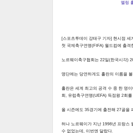
엘링 홀
[스포츠투데이 강태구 기자] 현시점 세
첫 국제축구연맹(FIFA) 월드컵에 출격
노르웨이축구협회는 22일(한국시각) 202
명단에는 당연하게도 홀란의 이름을 볼 
홀란은 세계 최고의 공격 수 중 한 명이
회, 유럽축구연맹(UEFA) 득점왕 2회
올 시즌에도 35경기에 출전해 27골을
허나 노르웨이가 지난 1998년 프랑스
수 없었는데, 이번엔 달랐다.