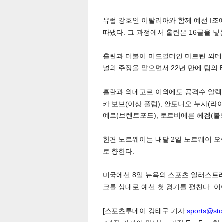
유럽 강호인 이탈리아와 함께 예선 I조
따냈다. 그 과정에서 홀란은 16골을 
홀란과 더불어 미드필더인 마르틴 외데
널의 주장을 맡으면서 22년 만에 팀의 
체
인
홀란과 외데고르 이외에도 공격수 알렉
카 보브(이상 풀럼), 안토니오 누사(
예르(브렌트포드), 토르비에른 헤겜(볼
한편 노르웨이는 내달 2일 노르웨이 
로 향한다.
미국에선 8일 뉴욕의 스포츠 일러스트
크를 상대로 예선 첫 경기를 펼친다. 
[스포츠투데이 강태구 기자
sports@st