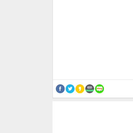
관련뉴스
보