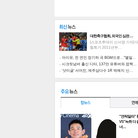
대한축구협회, 외국인 심판 …
[스포츠투데이 신서영 기자] 
협회가 2011년부…
아이유, 전 연인 장기하 곡 BGM으로…"별일…
시크릿넘버 출신 디타, 137만 유튜버와 깜짝…
'샷이글' 서어진, 제주삼다수 1R 박예지·신…
기
"연락말라"
VS"녹취 다
녀…