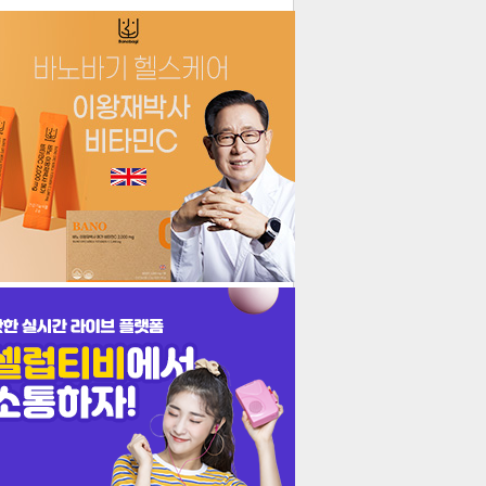
더보기
기포토