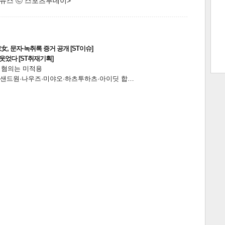
한 뉴스 ⓒ 스포츠투데이>
트 크
트 축
사
하기
보기
, 문자·녹취록 증거 공개 [ST이슈]
웃었다 [ST취재기획]
스
전 혐의는 미적용
…앰퍼샌드원·나우즈·미야오·하츠투하츠·아이딧 합…