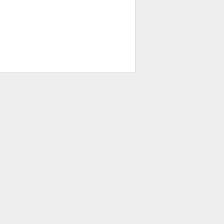
이
다
타포토