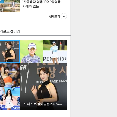
'산골총각 영웅' PD "임영웅,
카메라 없는 …
스투펀
US
이 본 뉴스
스포츠
포토
드레스로 갈아입은 KLPGA …