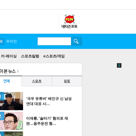
송중기
유아인
카·레이싱
스포츠칼럼
e스포츠/게임
'극우 유튜버' 배인규 신 남성
연대 대표 사…
이재룡, '술타기' 혐의로 재
판…음주운전 혐…