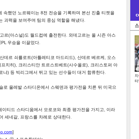
에 속했던 노르웨이는 8전 전승을 기록하며 본선 진출 티켓을
넣는 괴력을 보여주며 팀의 중심 역할을 해냈다.
고르(아스널)도 월드컵에 출전한다. 외데고르는 올 시즌 아스
EPL 우승을 이끌었다.
산데르 쇠를로트(아틀레티코 마드리드), 산데르 베르케, 오스
라이프치히), 크리스티안 트르스트베트(사수올로), 크리스토퍼 아
로냐) 등 빅리그에서 뛰고 있는 선수들이 대거 합류한다.
치
터
오슬로 울레발 스타디온에서 스웨덴과 평가전을 치른 뒤 미국으
레이티드 스타디움에서 모로코와 최종 평가전을 가지고, 이라
이어 세네갈, 프랑스를 차례로 상대한다.
oo.com
]