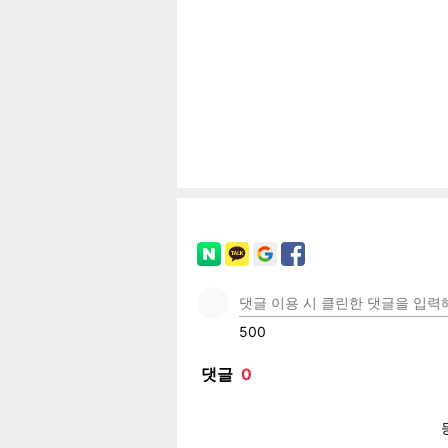
공유
유
로그
페이
트위
카카
밴드
네이