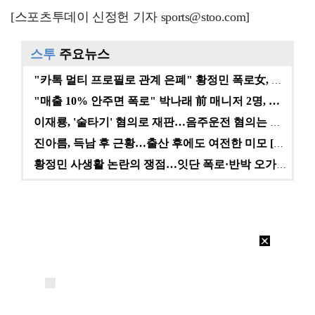
[스포츠투데이 신정헌 기자 sports@stoo.com]
스투
주요뉴스
"카톡 멀티 프로필로 관계 은폐" 황정민 폭로女, 문자…
"매출 10% 안주면 폭로" 박나래 前 매니저 2명, …
이재룡, '술타기' 혐의로 재판…음주운전 혐의는 미적용…
진아름, 득남 후 근황…출산 후에도 여전한 미모 [스타…
황정민 사생활 논란의 쟁점…잇단 폭로·반박 오가는 소모…