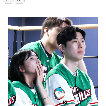
"언론사 대표·국회의원도"…최연청, 판사 남편까지 화려…
'첫 승 도전' 장은수 "우승 의식하기보다 내 플레이에…
박지민 아나운서 "발리까지 갔는데…'피의 게임2' 출연…
한국 남자배구, 중국 3-0 완파하고 동아시아선수권 결…
'서명관·야고 연속골' 울산, 동해안 더비서 포항 제압…