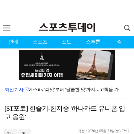
연예
스포츠
포토
스투툰
짤
최신기사 ▽
에스파, '쇠맛'부터 '달콤한 맛'까지…고척돔 가득 채…
블랙핑크, 10주년 행사 논란에 사과 "커뮤니케이션 문…
[ST포토] 한슬기-한지승 '하나카드 유니폼 입
에스파, 고척돔 입성…공연 시작 40분 만에 첫 인사 …
고 응원'
'리그 2연패 정조준' 아스널, 뉴캐슬서 기마랑이스 영…
작성 : 2026년 05월 23일(토) 22:12
가+
가-
에스파 고척돔 공연에 반가운 얼굴…아이들 미연·트와이스…