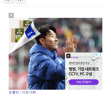
[ST포토] 박현경, 생각보다 어렵네
X
[ST포토] 김민선7, 라인 확인
이민규, KPGA 데이비드골프 투어 15회 대회 우승……
[ST포토] 김민선7, 타구 확인
[ST포토] 전예성, 벌써 덥네
손흥민 / 사진=DB