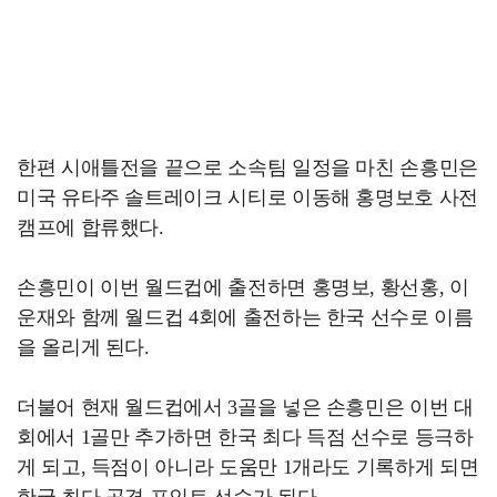
한편 시애틀전을 끝으로 소속팀 일정을 마친 손흥민은
미국 유타주 솔트레이크 시티로 이동해 홍명보호 사전
캠프에 합류했다.
손흥민이 이번 월드컵에 출전하면 홍명보, 황선홍, 이
운재와 함께 월드컵 4회에 출전하는 한국 선수로 이름
을 올리게 된다.
더불어 현재 월드컵에서 3골을 넣은 손흥민은 이번 대
회에서 1골만 추가하면 한국 최다 득점 선수로 등극하
게 되고, 득점이 아니라 도움만 1개라도 기록하게 되면
한국 최다 공격 포인트 선수가 된다.