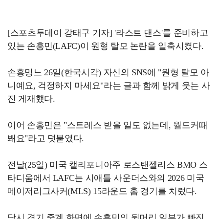
[스포츠투데이 강태구 기자] '라스트 댄스'를 준비하고
있는 손흥민(LAFC)이 원형 탈모 논란을 일축시켰다.
손흥밍느 26일(한국시각) 자신의 SNS에 "원형 탈모 아
니예요, 걱정하지 마세요"라는 글과 함께 밝게 웃는 사
진 게재했다.
이어 손흥민은 "스트레스 받을 일도 없는데, 월드커때
봬요"라고 덧붙였다.
전날(25일) 미국 캘리포니아주 로스탠젤리스 BMO 스
타디움에서 LAFC는 시애틀 사운더스와의 2026 미국
메이저리그사커(MLS) 15라운드 홈 경기를 치렀다.
당시 경기 중계 화면에 손흥민의 뒷머리 일부가 빠진