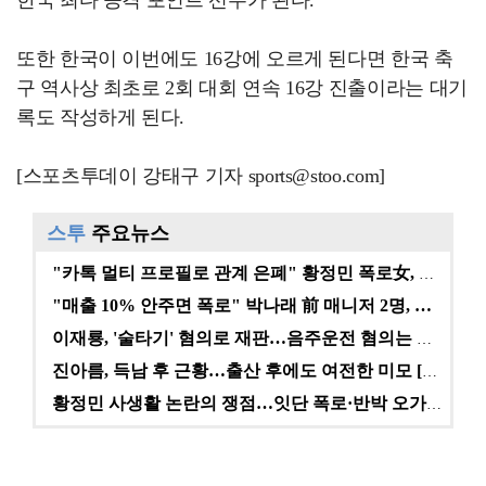
또한 한국이 이번에도 16강에 오르게 된다면 한국 축
구 역사상 최초로 2회 대회 연속 16강 진출이라는 대기
록도 작성하게 된다.
[스포츠투데이 강태구 기자 sports@stoo.com]
스투
주요뉴스
"카톡 멀티 프로필로 관계 은폐" 황정민 폭로女, 문자…
"매출 10% 안주면 폭로" 박나래 前 매니저 2명, …
이재룡, '술타기' 혐의로 재판…음주운전 혐의는 미적용…
진아름, 득남 후 근황…출산 후에도 여전한 미모 [스타…
황정민 사생활 논란의 쟁점…잇단 폭로·반박 오가는 소모…