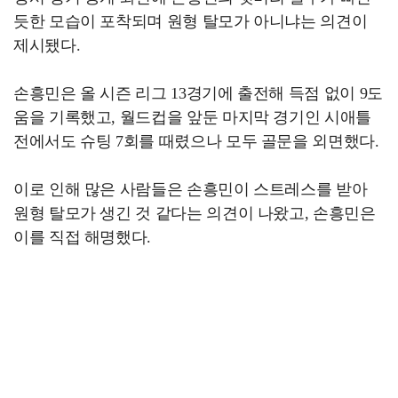
듯한 모습이 포착되며 원형 탈모가 아니냐는 의견이
제시됐다.
손흥민은 올 시즌 리그 13경기에 출전해 득점 없이 9도
움을 기록했고, 월드컵을 앞둔 마지막 경기인 시애틀
전에서도 슈팅 7회를 때렸으나 모두 골문을 외면했다.
이로 인해 많은 사람들은 손흥민이 스트레스를 받아
원형 탈모가 생긴 것 같다는 의견이 나왔고, 손흥민은
이를 직접 해명했다.