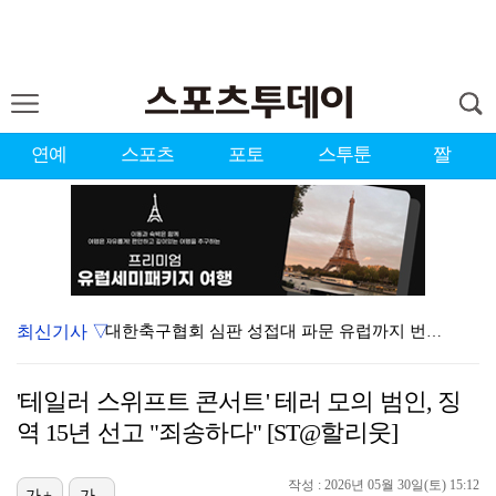
연예
스포츠
포토
스투툰
짤
최신기사 ▽
대한축구협회 심판 성접대 파문 유럽까지 번졌다…佛 매체…
'황정민 스토킹 혐의' A씨 11일 결심 공판
'테일러 스위프트 콘서트' 테러 모의 범인, 징
'첫 승 도전' 장은수 "우승 의식하기보다 내 플레이에…
역 15년 선고 "죄송하다" [ST@할리웃]
[ST포토] 호세 히메네스, 한국 팬들 외침에 미소
작성 : 2026년 05월 30일(토) 15:12
[ST포토] 선수들 지켜보는 디에고 시메오네 감독
가+
가-