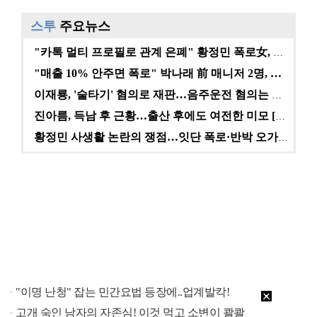
스투
주요뉴스
"카톡 멀티 프로필로 관계 은폐" 황정민 폭로女, 문자…
"매출 10% 안주면 폭로" 박나래 前 매니저 2명, …
이재룡, '술타기' 혐의로 재판…음주운전 혐의는 미적용…
진아름, 득남 후 근황…출산 후에도 여전한 미모 [스타…
황정민 사생활 논란의 쟁점…잇단 폭로·반박 오가는 소모…