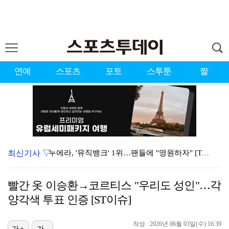
연예
스포츠
포토
스투툰
짤
최신기사 ▽
누에라, '뮤직뱅크' 1위…팬들에 "영원하자" [TV캡…
강채연, 제주삼다수 2R 깜짝 선두 도약…박민지 공동 …
빨간 옷 이승환→코르티스 "우리도 성인"…각
폭발까지 5분…안보현·정은채, 목숨 건 사투 시작(재벌…
양각색 투표 인증 [ST이슈]
이강인, 아틀레티코 마드리드 첫 훈련 진행…9일 맨시티…
작성 : 2026년 06월 03일(수) 16:39
가+
가-
대한축구협회의 '심판 성접대'…최악의 경우 런던 올림픽…