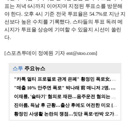
표는 저녁 6시까지 이어지며 지정된 투표소를 방문해
야 한다. 오후 4시 기준 전국 투표율은 54.7%로 지난 지
선보다 높은 수치를 기록했다. 스타들의 투표 독려 메
시지가 투표율 상승에 기여할 수 있을지 시선이 쏠린
다.
[스포츠투데이 정예원 기자 ent@stoo.com]
스투
주요뉴스
"카톡 멀티 프로필로 관계 은폐" 황정민 폭로女, 문자…
"매출 10% 안주면 폭로" 박나래 前 매니저 2명, …
이재룡, '술타기' 혐의로 재판…음주운전 혐의는 미적용…
진아름, 득남 후 근황…출산 후에도 여전한 미모 [스타…
황정민 사생활 논란의 쟁점…잇단 폭로·반박 오가는 소모…