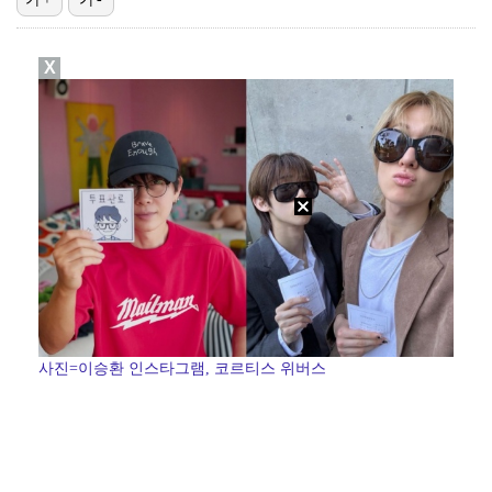
폭발물 지킨 안보현, '악마 교관' 정은채와 재회(재벌…
X
외신까지 퍼지고 있는 축구협회 성접대 논란…2002 한…
태국에서 새 도전 시작하는 박항서 감독 "원팀 만들어 …
대놓고 '심판 마사지'로 결재 받기도…최종 결재권자는 …
'1라운드 115위' 김민별, 2라운드 7타 줄이며 7…
사진=이승환 인스타그램, 코르티스 위버스