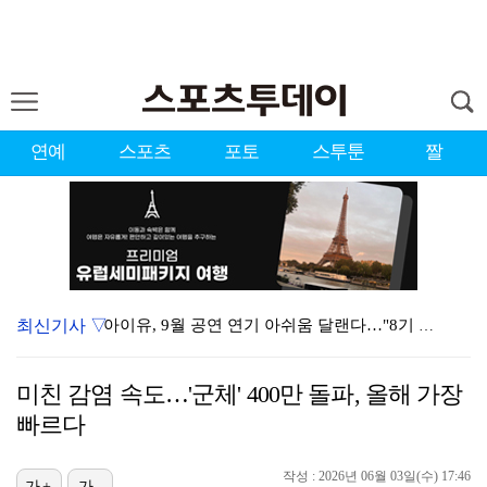
연예
스포츠
포토
스투툰
짤
최신기사 ▽
아이유, 9월 공연 연기 아쉬움 달랜다…"8기 대상 9…
[ST포토] 한아름, 환한 미소
미친 감염 속도…'군체' 400만 돌파, 올해 가장
[ST포토] 안재희, 승리의 브이
빠르다
[ST포토] 백송, 멀리가자
작성 : 2026년 06월 03일(수) 17:46
가+
가-
'심야괴담회6' 정수영, 라틴어 구마경 통째로 외워…김…