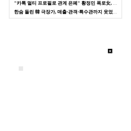
"카톡 멀티 프로필로 관계 은폐" 황정민 폭로女, 문자…
한숨 돌린 韓 극장가, 매출·관객·특수관까지 웃었다 […