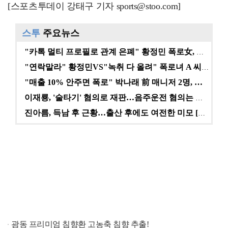
[스포츠투데이 강태구 기자 sports@stoo.com]
스투
주요뉴스
"카톡 멀티 프로필로 관계 은폐" 황정민 폭로女, 문자…
"연락말라" 황정민VS"녹취 다 올려" 폭로녀 A 씨,…
"매출 10% 안주면 폭로" 박나래 前 매니저 2명, …
이재룡, '술타기' 혐의로 재판…음주운전 혐의는 미적용…
진아름, 득남 후 근황…출산 후에도 여전한 미모 [스타…