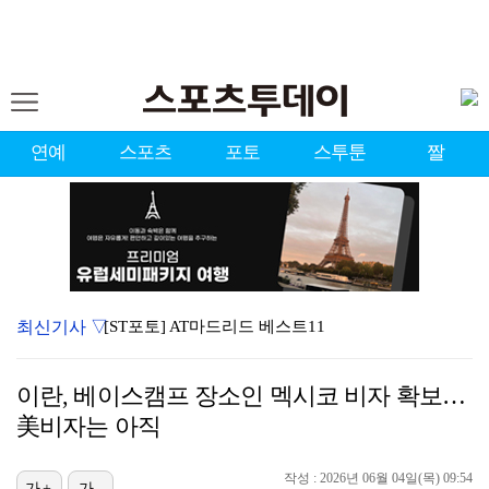
연예
스포츠
포토
스투툰
짤
최신기사 ▽
[ST포토] AT마드리드 베스트11
[ST포토] 사비뉴, K리그전과 달라진 맨시티
이란, 베이스캠프 장소인 멕시코 비자 확보…
[ST포토] 에이티즈 산, AT마드리드 유니폼 입고 댄…
美비자는 아직
[ST포토] 슛 때리는 마르무시
작성 : 2026년 06월 04일(목) 09:54
가+
가-
[ST포토] 패스하는 도밍게스, AT마드리드 뛰는 16…