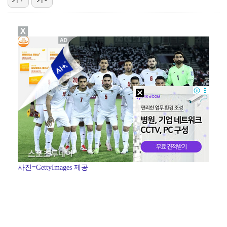
[ST포토] 에이티즈 산, 'ATM 유니폼 입고 시축'
X
[ST포토] 디에고 시메오네 감독, 이강인과 함께 첫 …
[ST포토] 오블락, 한발 빠르게
[ST포토] 시축하는 에이티즈 산, '손키스로 인사'
[ST포토] 맨시티 세메뇨, 측면돌파
사진=GettyImages 제공