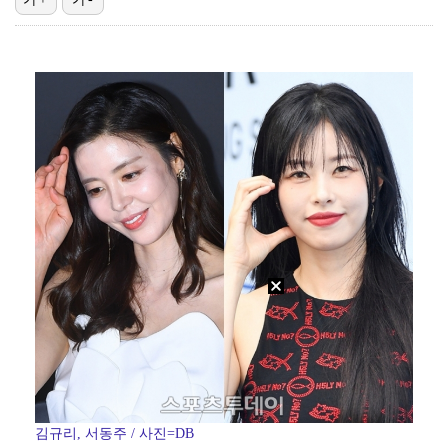
'오타니 MVP 경쟁자' 크로암스트롱, 홈런 아닌 발로…
[ST포토] 노승희, 거리 확인
[ST포토] 홀아웃 하는 박현경
[ST포토] 박현경, 힘찬 세컨샷
[ST포토] 노승희, 파세이브
김규리, 서동주 / 사진=DB