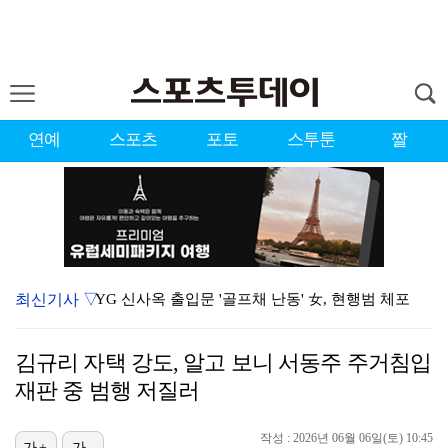
연예
스포츠
포토
스투툰
짤
최신기사 ▽
YG 신사옥 출입문 '골프채 난동' 女, 현행범 체포
축구협회 심판 성정대 의혹 日까지 퍼졌다…"스포츠 공평…
김규리 자택 강도, 알고 보니 서동주 주거침입
표창원, 남규리에 15년만 공개 사과…"내가 틀렸다"
재판 중 범행 저질러
[ST포토] 홀아웃 하는 박현경
작성 : 2026년 06월 06일(토) 10:45
[ST포토] 김시현, 홀컵에 붙인다
가+
가-