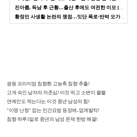
진아름, 득남 후 근황…출산 후에도 여전한 미모 [스타…
황정민 사생활 논란의 쟁점…잇단 폭로·반박 오가는 소모…