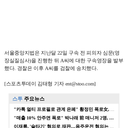
서울중앙지법은 지난달 22일 구속 전 피의자 심문(영
장실질심사)을 진행한 뒤 A씨에 대한 구속영장을 발부
했다. 경찰은 이후 A씨를 검찰에 송치했다.
[스포츠투데이 김태형 기자 ent@stoo.com]
스투
주요뉴스
"카톡 멀티 프로필로 관계 은폐" 황정민 폭로女, 문자…
"매출 10% 안주면 폭로" 박나래 前 매니저 2명, …
이재룡, '술타기' 혐의로 재판…음주운전 혐의는 미적용…