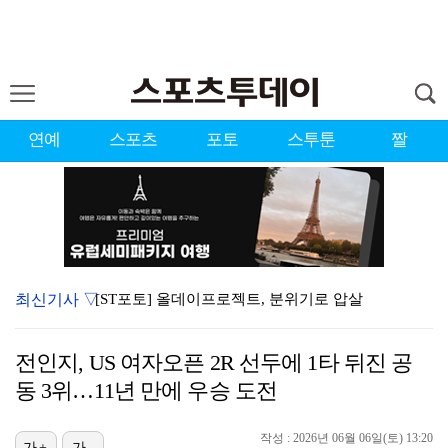
연예
스포츠
포토
스투툰
짤
최신기사 ▽
[ST포토] 올데이프로젝트, 분위기로 압살
'팬 홀대 논란' 블랙핑크 10주년, 사과와 잡음 속 …
전인지, US 여자오픈 2R 선두에 1타 뒤진 공
'슈팅 0회' 손흥민, 리그스컵 톨루카전 평점 6.6……
동 3위…11년 만에 우승 도전
[ST포토] 베이비몬스터, '썸머몬스터'
작성 : 2026년 06월 06일(토) 13:20
[ST포토] 텐, 한여름 청청패션
가+
가-