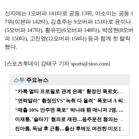
신지애는 1오버파 141타로 공동 13위, 이소미는 공동 1
7위(이븐파 142타), 김효주는 9오버파 151타로 윤이나
(5오버파 147타), 황유민(6오버파 148타), 박성현(8오버
파 150타), 고진영(12오버파 154타) 등과 함께 컷 탈락
했다.
[스포츠투데이 강태구 기자 sports@stoo.com]
스투
주요뉴스
"카톡 멀티 프로필로 관계 은폐" 황정민 폭로女, 문자…
"연락말라" 황정민VS"녹취 다 올려" 폭로녀 A 씨,…
"매출 10% 안주면 폭로" 박나래 前 매니저 2명, …
이재룡, '술타기' 혐의로 재판…음주운전 혐의는 미적용…
진아름, 득남 후 근황…출산 후에도 여전한 미모 [스타…