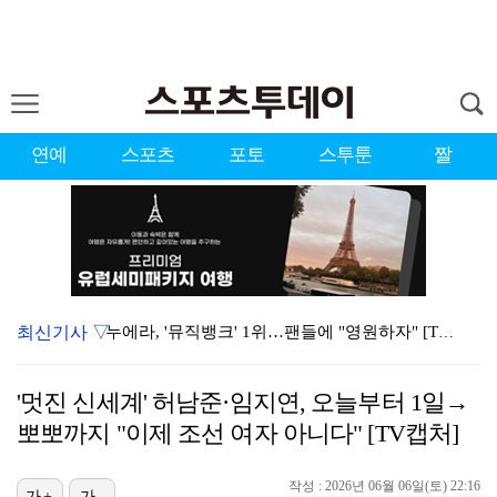
연예
스포츠
포토
스투툰
짤
최신기사 ▽
누에라, '뮤직뱅크' 1위…팬들에 "영원하자" [TV캡…
'우리동네 전성시대' 딘딘, 첫 촬영부터 멘붕…시작부터…
'멋진 신세계' 허남준·임지연, 오늘부터 1일→
서장훈 감독 "내 능력 부족" 자책하게 만든 펜타곤과의…
뽀뽀까지 "이제 조선 여자 아니다" [TV캡처]
대한축구협회의 '심판 성접대'…최악의 경우 런던 올림픽…
작성 : 2026년 06월 06일(토) 22:16
진세연, 전속계약 종료…FA 시장 나왔다 [공식]
가+
가-