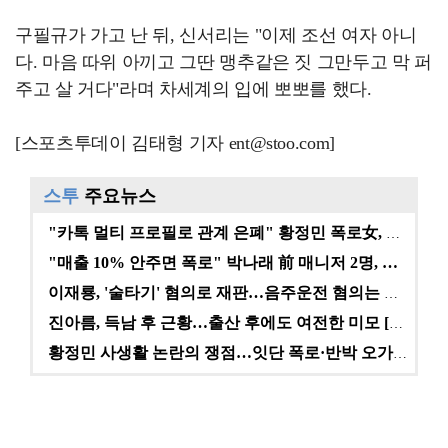
구필규가 가고 난 뒤, 신서리는 "이제 조선 여자 아니
다. 마음 따위 아끼고 그딴 맹추같은 짓 그만두고 막 퍼
주고 살 거다"라며 차세계의 입에 뽀뽀를 했다.
[스포츠투데이 김태형 기자 ent@stoo.com]
스투
주요뉴스
"카톡 멀티 프로필로 관계 은폐" 황정민 폭로女, 문자…
"매출 10% 안주면 폭로" 박나래 前 매니저 2명, …
이재룡, '술타기' 혐의로 재판…음주운전 혐의는 미적용…
진아름, 득남 후 근황…출산 후에도 여전한 미모 [스타…
황정민 사생활 논란의 쟁점…잇단 폭로·반박 오가는 소모…