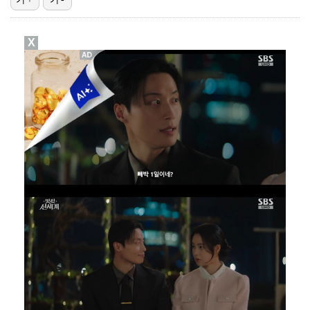
강채연, 제주삼다수 2R 깜짝 선두 도약…박민지 공동 …
X
'오징어 게임' 미국판 스핀오프, 제작 무산설 "넷플릭…
정해인X강하늘X이청아X유재명X김선영 뭉쳤다…'아가미',…
[ST포토] 정지효, 반가운 손인사
MJ, 운명의 상대 찾아 솔로 하우스行…색다른 콘셉트