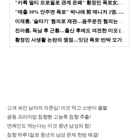
"카톡 멀티 프로필로 관계 은폐" 황정민 폭로女, 문자…
"매출 10% 안주면 폭로" 박나래 前 매니저 2명, …
이재룡, '술타기' 혐의로 재판…음주운전 혐의는 미적용…
진아름, 득남 후 근황…출산 후에도 여전한 미모 [스타…
황정민 사생활 논란의 쟁점…잇단 폭로·반박 오가는 소모…