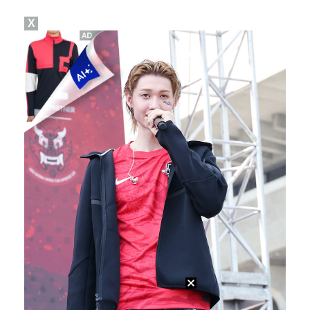
X
박지민 아나운서 "발리까지 갔는데…'피의 게임2' 출연…
에스파 고척돔 공연에 반가운 얼굴…아이들 미연·트와이스…
"언론사 대표·국회의원도"…최연청, 판사 남편까지 화려…
한국 남자배구, 중국 3-0 완파하고 동아시아선수권 결…
'서명관·야고 연속골' 울산, 동해안 더비서 포항 제압…