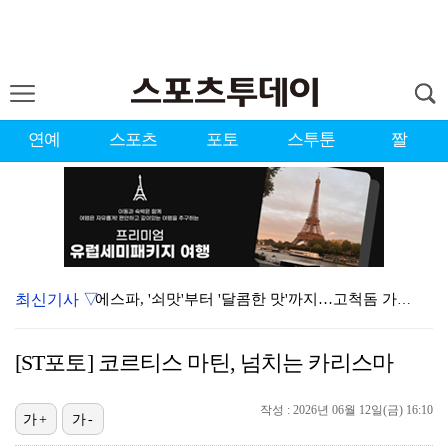
연예
스포츠
포토
스투툰
짤
최신기사 ▽
에스파, '쇠맛'부터 '달콤한 맛'까지…고척돔 가득 채…
에스파, 고척돔 입성…공연 시작 40분 만에 첫 인사 …
[ST포토] 코르티스 마틴, 넘치는 카리스마
블랙핑크, 10주년 행사 논란에 사과 "커뮤니케이션 문…
작성 : 2026년 06월 12일(금) 16:10
'리그 2연패 정조준' 아스널, 뉴캐슬서 기마랑이스 영…
가+
가-
'첫 승 도전' 장은수 "우승 의식하기보다 내 플레이에…