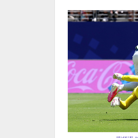
전
로그
즐겨찾기
많이 본 뉴스
최신 뉴스
연예
스포
페이
트위
댓글
밴드
네이