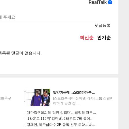
텍스
텍스
url 복
인쇄
목록
밀양 가뭄에…스컬&하하 측 …
대한축구
[스포츠투데이 정예원 기자] 그룹 스컬&
하하가 공연 강…
대한축구협회의 '심판 성접대'…최악의 경우…
'1라운드 115위' 김민별, 2라운드 7타 줄이…
강채연, 제주삼다수 2R 깜짝 선두 도약…박…