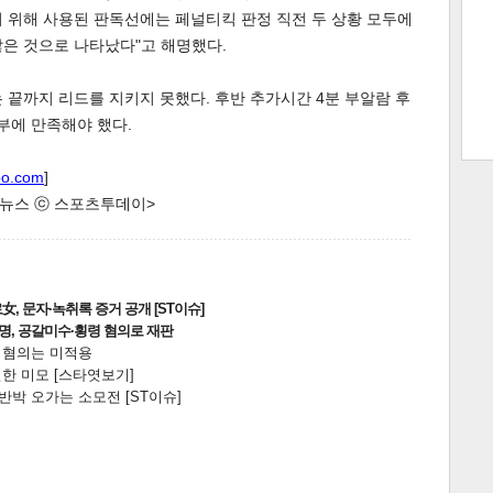
기 위해 사용된 판독선에는 페널티킥 판정 직전 두 상황 모두에
은 것으로 나타났다"고 해명했다.
트 크
트 축
사
하기
보기
 끝까지 리드를 지키지 못했다. 후반 추가시간 4분 부알람 후
부에 만족해야 했다.
스
oo.com
]
한 뉴스 ⓒ 스포츠투데이>
, 문자·녹취록 증거 공개 [ST이슈]
2명, 공갈미수·횡령 혐의로 재판
전 혐의는 미적용
한 미모 [스타엿보기]
박 오가는 소모전 [ST이슈]