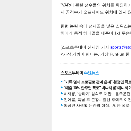
"VAR이 관련 선수들의 위치를 확인하
서 공격수가 오프사이드 위치에 있지 않
스북
터 공
달기
공유
버블
한편 논란 속에 선제골을 넣은 스위스는
히에게 동점 헤더골을 내주며 1-1 무승
[스포츠투데이 신서영 기자
sports@st
<가장 가까이 만나는, 가장 FunFun 
"카톡 멀티 프로필로 관계 은폐" 황정민 폭로女
"매출 10% 안주면 폭로" 박나래 前 매니저 
이재룡, '술타기' 혐의로 재판…음주운
진아름, 득남 후 근황…출산 후에도 여전
황정민 사생활 논란의 쟁점…잇단 폭로·반