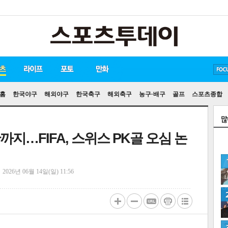
방탄소년단
손흥민
유아인
홈
한국야구
해외야구
한국축구
해외축구
농구·배구
골프
스포츠종합
까지…FIFA, 스위스 PK골 오심 논
정
2026년 06월 14일(일) 11:56