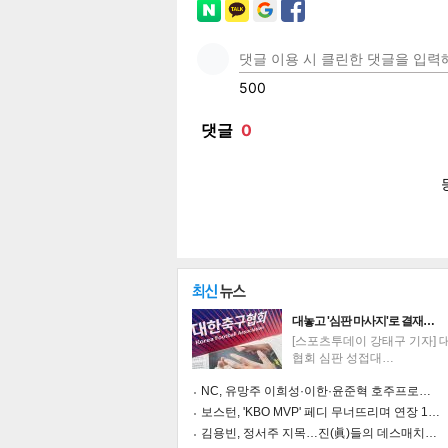
페이
트위
카카
밴드
네이
대놓고 '심판 마사지'로 결재…
[스포츠투데이 강태구 기자] 
협회 심판 성접대…
기
NC, 유망주 이희성·이한·윤준혁 호주프로…
보스턴, 'KBO MVP' 페디 무너뜨리며 연장 1…
김용빈, 정서주 지목…진(眞)들의 데스매치…