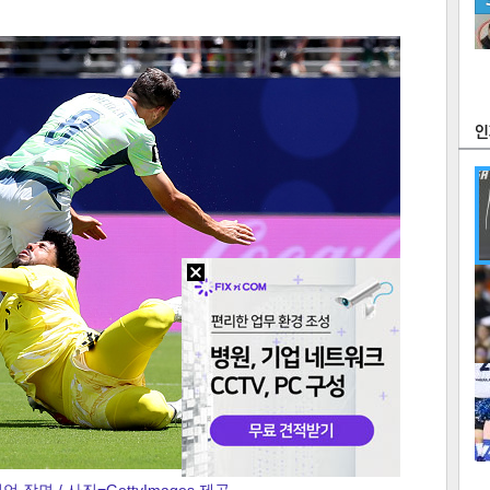
츠
라이프
포토
만화
FOC
많
연예
1
2
텍스
텍스
url 복
인쇄
목록