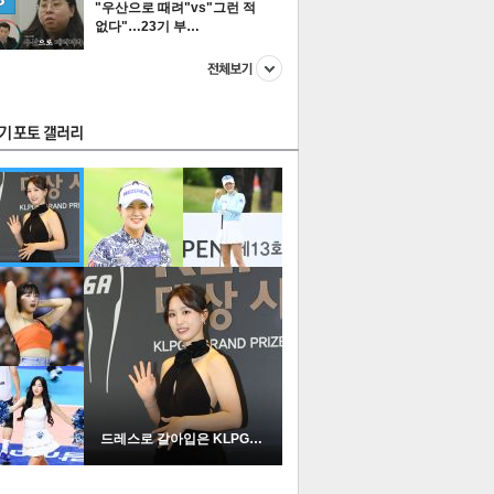
"우산으로 때려"vs"그런 적
없다"…23기 부…
스투펀
US
이 본 뉴스
스포츠
포토
드레스로 갈아입은 KLPGA …