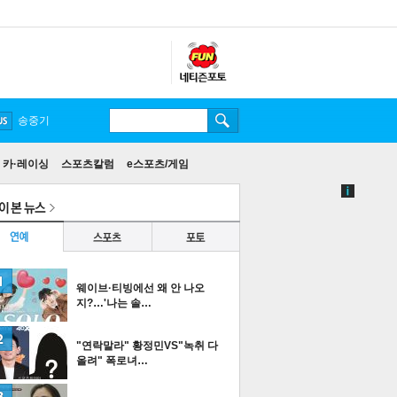
송중기
카·레이싱
스포츠칼럼
e스포츠/게임
웨이브·티빙에선 왜 안 나오
지?…'나는 솔…
"연락말라" 황정민VS"녹취 다
올려" 폭로녀…