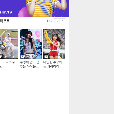
1
/ 2
어리더의 워
수영복 입고 춤
다양함 추구하
밤
추는 아이돌…
는 치어리더…