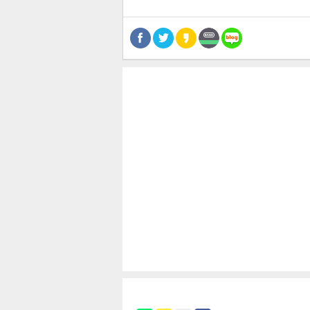
공유
유
로그