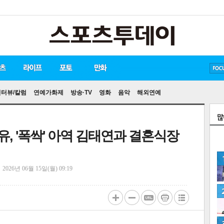
방탄소년단
손흥민
유아인
인터뷰/칼럼
연예가화제
방송·TV
영화
음악
해외연예
유, '폭싹' 아역 김태연과 결혼식장
정
2026년 06월 15일(월) 09:19