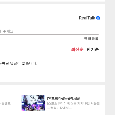
텍스
텍스
url 복
인쇄
목록
게
소
[ST포토] 리센느 원이, 성공…
 서울월드
[스포츠투데이 팽현준 기자] 9일 서울월
드컵경기장에서…