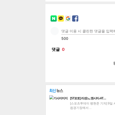
페이
트위
카카
밴드
네이
공유
유
로그
[ST포토] 리센느, 맨시티-AT…
[스포츠투데이 팽현준 기자] 9일
컵경기장에서…