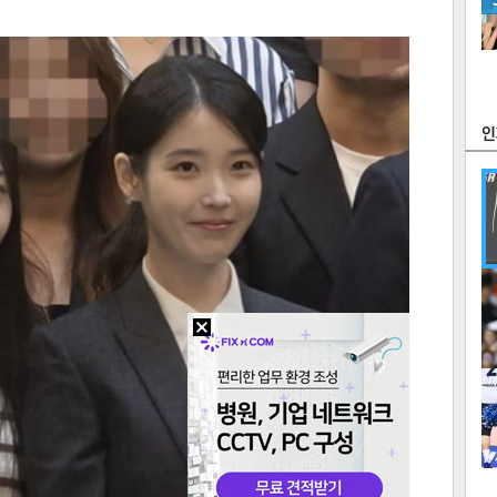
츠
라이프
포토
만화
FOC
많
연예
1
2
텍스
텍스
url 복
인쇄
목록