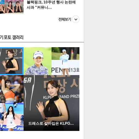
블랙핑크, 10주년 행사 논란에
사과 "커뮤니…
스투펀
US
이 본 뉴스
스포츠
포토
드레스로 갈아입은 KLPGA …