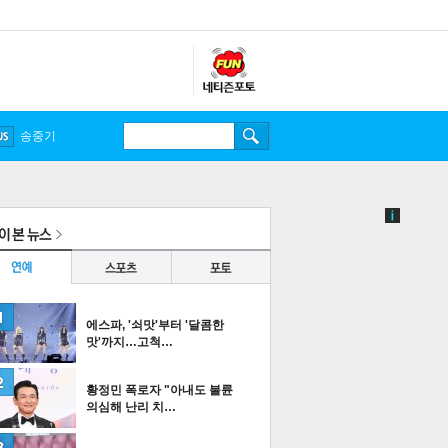
송중기
에스파, '쇠맛'부터 '달콤한
맛'까지…고척…
황정민 폭로자 "아내도 불륜
의심해 난리 치…