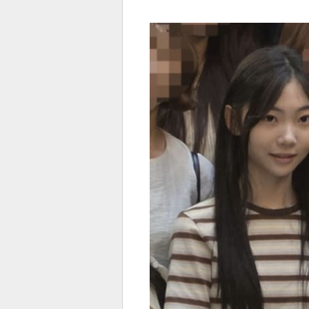
전
로그
즐겨찾기
많이 본 뉴스
최신 뉴스
연예
스포
페이
트위
댓글
밴드
네이