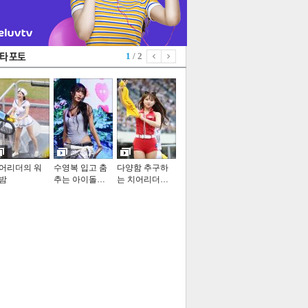
1
/ 2
어리더의 워
수영복 입고 춤
다양함 추구하
밤
추는 아이돌…
는 치어리더…