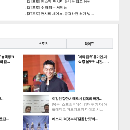
[ST포토] 전소미, 맨시티 유니폼 입고 응원
[ST포토] 슛 때리는 세메뇨
[ST포토] 맨시티 세메뇨, 공격하면 혀가 낼…
란' 블랙핑크
'마약 집유' 유아인, 자
과와 잡…
숙 중 볼뽀뽀 사진……
2…
이강인 향한 시메오네 감독의 극찬…
[목동=스포츠투데이 강태구 기자] 아
틀레티코 마드리드의 디에고 시…
주운전…
에스파, '쇠맛'부터 '달콤한 맛'까…