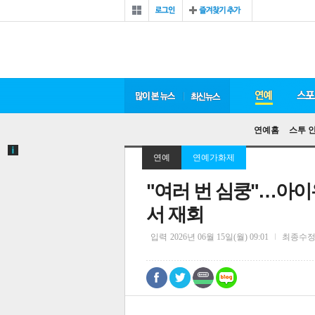
연예홈
스투 
연예
연예가화제
"여러 번 심쿵"…아이
서 재회
입력
2026년 06월 15일(월) 09:01
최종수
0