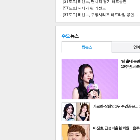
[ST포토] 리센느, 맨시티 경기 하프공연
[ST포토] 대세가 된 리센느
[ST포토] 리센느, 쿠팡시리즈 하프타임 공연…
'팬 홀대 논
10주년, 사
카르멘·장원영 1위 주인공은… '
기
최신뉴스
이진호, 급성뇌출혈 퇴원…음