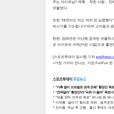
주는 아이유님!! 에휴... 착한 사람..
덧붙였다.
또한 "태연이도 저도 여러 번 심쿵했다
하시기를 기도합니다"라며 고마움과 응
한편, 김태연은 지난해 공개된 넷플릭스 
체
인
은 아이유의 아역(어린 시절)으로 출연
[스포츠투데이 임시령 기자
ent@stoo.
<가장 가까이 만나는, 가장 FunFun 
"카톡 멀티 프로필로 관계 은폐" 황정민 폭로女
"연락말라" 황정민VS"녹취 다 올려" 폭로녀 A
"매출 10% 안주면 폭로" 박나래 前 매
이재룡, '술타기' 혐의로 재판…음주운
진아름, 득남 후 근황…출산 후에도 여전