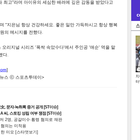
. 진짜 최고"라며 아이유의 세심한 배려에 깊은 감동을 받았다고
"며 "지은님 항상 건강하세요. 좋은 일만 가득하시고 항상 행복
원의 메시지를 전했다.
오리지널 시리즈 '폭싹 속았수다'에서 주인공 '애순' 역을 맡
했다.
com
]
치
한 뉴스 ⓒ 스포츠투데이>
터
, 문자·녹취록 증거 공개 [ST이슈]
 씨, 스토킹 성립 여부 쟁점 [ST이슈]
니저 2명, 공갈미수·횡령 혐의로 재판
전 혐의는 미적용
한 미모 [스타엿보기]