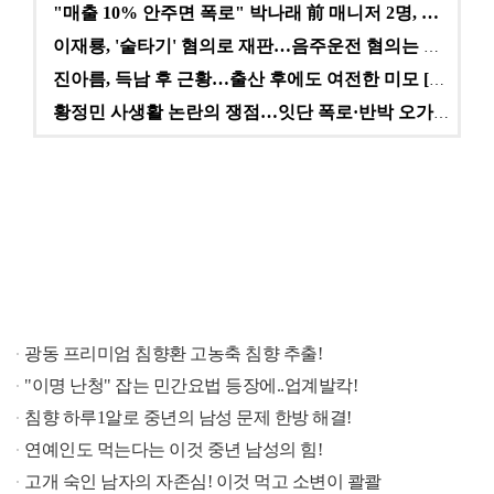
"매출 10% 안주면 폭로" 박나래 前 매니저 2명, …
이재룡, '술타기' 혐의로 재판…음주운전 혐의는 미적용…
진아름, 득남 후 근황…출산 후에도 여전한 미모 [스타…
황정민 사생활 논란의 쟁점…잇단 폭로·반박 오가는 소모…