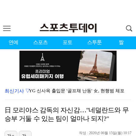
연예
스포츠
포토
스투툰
짤
최신기사 ▽
YG 신사옥 출입문 '골프채 난동' 女, 현행범 체포
축구협회 심판 성정대 의혹 日까지 퍼졌다…"스포츠 공평…
日 모리야스 감독의 자신감…"네덜란드와 무
표창원, 남규리에 15년만 공개 사과…"내가 틀렸다"
승부 거둘 수 있는 팀이 얼마나 되지?"
[ST포토] 홀아웃 하는 박현경
작성 : 2026년 06월 15일(월) 10:17
[ST포토] 김시현, 홀컵에 붙인다
가+
가-