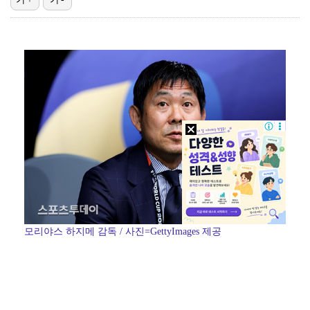
'오타니 MVP 경쟁자' 크로암스트롱, 홈런 아닌 발로…
[ST포토] 노승희, 거리 확인
[ST포토] 노승희, 파세이브
[ST포토] 홀아웃 하는 박현경
[ST포토] 김시현, 과감하게
모리야스 하지메 감독 / 사진=GettyImages 제공