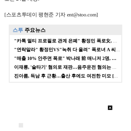
[스포츠투데이 팽현준 기자 ent@stoo.com]
스투
주요뉴스
"카톡 멀티 프로필로 관계 은폐" 황정민 폭로女, 문자…
"연락말라" 황정민VS"녹취 다 올려" 폭로녀 A 씨,…
"매출 10% 안주면 폭로" 박나래 前 매니저 2명, …
이재룡, '술타기' 혐의로 재판…음주운전 혐의는 미적용…
진아름, 득남 후 근황…출산 후에도 여전한 미모 [스타…