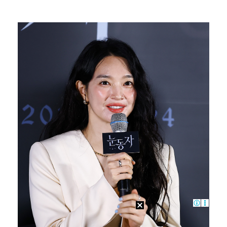
'미우새' 한혜진 "섞이는 거 안 좋아해 늘 혼자, 母…
[ST포토] 리센느 원이, '오늘 좋네~'
[ST포토] 리센느 미나미, '축구장 밝히는 미모'
이강인, 마침내 AT마드리드 데뷔…후반 18분 교체 투…
[ST포토] 이강인, '철벽방어'