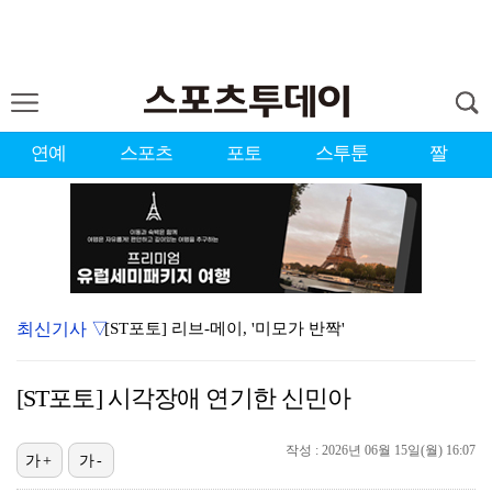
연예
스포츠
포토
스투툰
짤
최신기사 ▽
[ST포토] 리브-메이, '미모가 반짝'
[ST포토] 이강인, 무시무시한 돌파
[ST포토] 시각장애 연기한 신민아
[ST포토] 리센느 미나미, '축구 팬들 안녕'
[ST포토] 리센느 원이, '안녕~'
작성 : 2026년 06월 15일(월) 16:07
가+
가-
[ST포토] 이강인, 첫 경기 투입