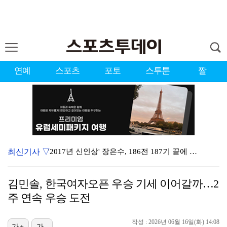
연예
스포츠
포토
스투툰
짤
최신기사 ▽
'2017년 신인상' 장은수, 186전 187기 끝에 …
'이런 엿같은 사랑' 정해인, 츄리닝 비주얼도 완벽 "…
김민솔, 한국여자오픈 우승 기세 이어갈까…2
[ST포토] 장은수, 2026 KLPGA WINNER
주 연속 우승 도전
제니 "남자에 먼저 메시지 안 보내, 동거? 여기까지만…
작성 : 2026년 06월 16일(화) 14:08
가+
가-
'결혼의 완성' 남궁민→이설, 굿바이 인사 "마지막까지…