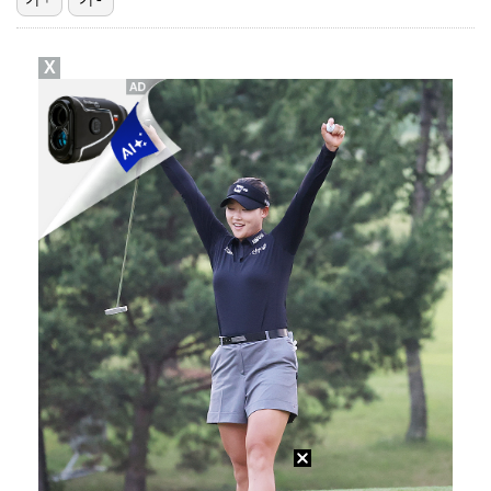
'유부녀 킬러' 무진성, 천재 해커의 냉철·허당미 오가…
X
스윙스, 배우 도전하더니 마동석과 투샷 "마침내 만났다…
'런닝맨' 홍진호, 안검하수 재수술+요요 온 근황 "주…
[ST포토] 장은수, KLPGA 첫 우승
[ST포토] 장은수, 제주 삼다수 마스터즈 우승