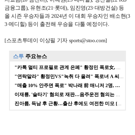
금융그룹), 유현조(21·롯데), 임진영(23·대방건설) 등
올 시즌 우승자들과 2024년 이 대회 우승자인 배소현(3
3·메디힐) 등이 출전해 우승을 다툴 예정이다.
[스포츠투데이 이상필 기자 sports@stoo.com]
스투
주요뉴스
"카톡 멀티 프로필로 관계 은폐" 황정민 폭로女, 문자…
"연락말라" 황정민VS"녹취 다 올려" 폭로녀 A 씨,…
"매출 10% 안주면 폭로" 박나래 前 매니저 2명, …
이재룡, '술타기' 혐의로 재판…음주운전 혐의는 미적용…
진아름, 득남 후 근황…출산 후에도 여전한 미모 [스타…