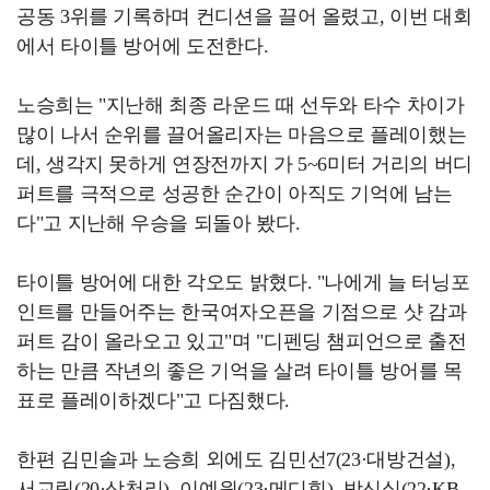
공동 3위를 기록하며 컨디션을 끌어 올렸고, 이번 대회
에서 타이틀 방어에 도전한다.
노승희는 "지난해 최종 라운드 때 선두와 타수 차이가
많이 나서 순위를 끌어올리자는 마음으로 플레이했는
데, 생각지 못하게 연장전까지 가 5~6미터 거리의 버디
퍼트를 극적으로 성공한 순간이 아직도 기억에 남는
다"고 지난해 우승을 되돌아 봤다.
타이틀 방어에 대한 각오도 밝혔다. "나에게 늘 터닝포
인트를 만들어주는 한국여자오픈을 기점으로 샷 감과
퍼트 감이 올라오고 있고"며 "디펜딩 챔피언으로 출전
하는 만큼 작년의 좋은 기억을 살려 타이틀 방어를 목
표로 플레이하겠다"고 다짐했다.
한편 김민솔과 노승희 외에도 김민선7(23·대방건설),
서교림(20·삼천리), 이예원(23·메디힐), 방신실(22·KB