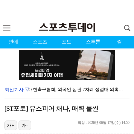
연예
스포츠
포토
스투툰
짤
최신기사 ▽
대한축구협회, 외국인 심판 7차례 성접대 의혹…이 기간…
청문회부터 압수수색·심판 성접대 의혹까지…월드컵 탈락이…
[ST포토] 유스피어 채나, 매력 물씬
3승 사냥 시동 건 서교림 "샷·퍼트 만족스러워…좋은 …
작성 : 2026년 06월 17일(수) 14:50
"우산으로 때려"vs"그런 적 없다"…23기 부부 엇갈…
가+
가-
박지훈, 9월 잠실실내체육관서 앙코르 콘서트 개최