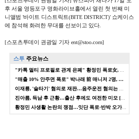
[스포츠투데이 권광일 기자] 유스피어 채나가 17일 오
후 서울 영등포구 명화라이브홀에서 열린 첫 번째 미
니앨범 '바이트 디스트릭트(BITE DISTRICT)' 쇼케이스
에 참석해 화려한 무대를 선보이고 있다.
[스포츠투데이 권광일 기자 ent@stoo.com]
스투
주요뉴스
"카톡 멀티 프로필로 관계 은폐" 황정민 폭로女, 문자…
"매출 10% 안주면 폭로" 박나래 前 매니저 2명, …
이재룡, '술타기' 혐의로 재판…음주운전 혐의는 미적용…
진아름, 득남 후 근황…출산 후에도 여전한 미모 [스타…
황정민 사생활 논란의 쟁점…잇단 폭로·반박 오가는 소모…