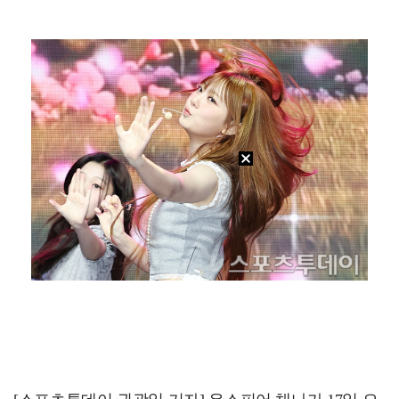
박문성 "축구협회 성접대 의혹? 사실이면 국제 망신…사…
폭로자 "황정민, 본인 말에 책임져야…내가 사생활에 초…
"기분 맞춰주려고" 축구협회, 외국인 심판 성접대 의혹…
'주장 완장' 김민재, 한국 떠나기 전 뮌헨 동료들에게…
방은희, 6년 지나도 생생한 母 고독사 아픔…끝내 오열…