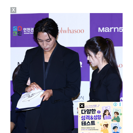
X
[ST포토] 대세가 된 리센느
[ST포토] 멘도사-오블락, 전반 잘 막았어!
'도밍게스 선제골' AT마드리드, 맨시티에 1-0 앞선…
키키, 컴백 전 美 'HITC LA' 접수…신곡 무대 …
[ST포토] 선수들과 이야기 하는 디에고 시메오네 감독…