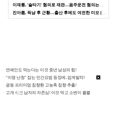
이재룡, '술타기' 혐의로 재판…음주운전 혐의는 미적용…
진아름, 득남 후 근황…출산 후에도 여전한 미모 [스타…