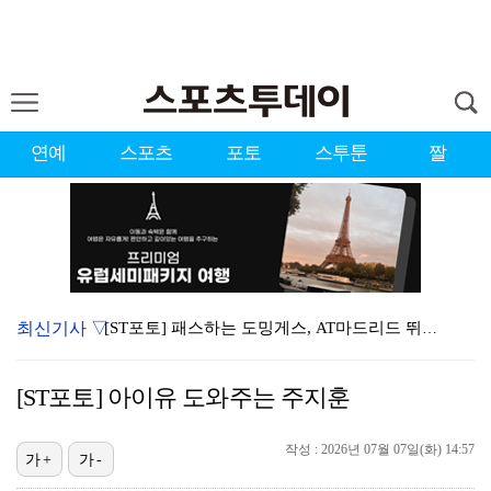
연예
스포츠
포토
스투툰
짤
최신기사 ▽
[ST포토] 패스하는 도밍게스, AT마드리드 뛰는 16…
[ST포토] 전소미, 맨시티 유니폼 입고 응원
[ST포토] 아이유 도와주는 주지훈
[ST포토] AT마드리드 도밍게스, 맨시티 상대로 골 …
[ST포토] 맨시티 세메뇨, 측면돌파
작성 : 2026년 07월 07일(화) 14:57
가+
가-
[ST포토] 필 포든, '좋았어!'