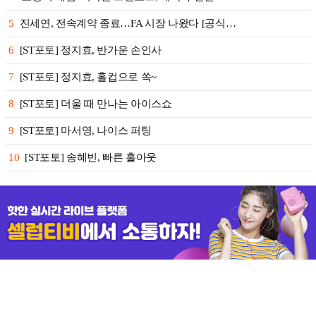
5
진세연, 전속계약 종료…FA 시장 나왔다 [공식…
6
[ST포토] 정지효, 반가운 손인사
7
[ST포토] 정지효, 홀컵으로 쏙~
8
[ST포토] 더울 때 만나는 아이스쇼
9
[ST포토] 마서영, 나이스 퍼팅
10
[ST포토] 송혜빈, 빠른 홀아웃