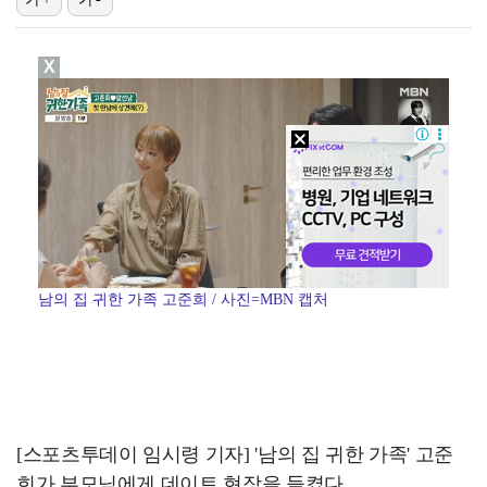
[ST포토] 정지효, 반가운 손인사
X
[ST포토] 정지효, 홀컵으로 쏙~
[ST포토] 더울 때 만나는 아이스쇼
[ST포토] 마서영, 나이스 퍼팅
[ST포토] 송혜빈, 빠른 홀아웃
남의 집 귀한 가족 고준희 / 사진=MBN 캡처
[스포츠투데이 임시령 기자] '남의 집 귀한 가족' 고준
희가 부모님에게 데이트 현장을 들켰다.