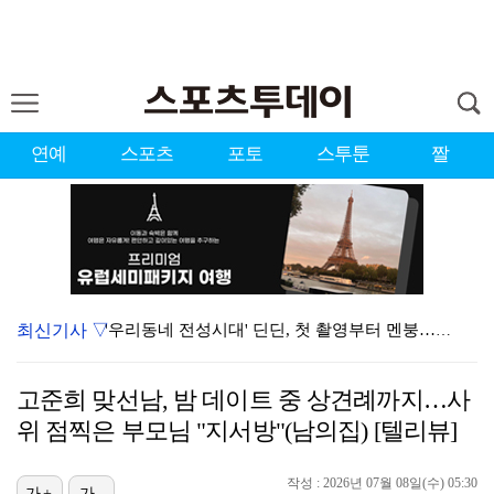
연예
스포츠
포토
스투툰
짤
최신기사 ▽
'우리동네 전성시대' 딘딘, 첫 촬영부터 멘붕…시작부터…
서장훈 감독 "내 능력 부족" 자책하게 만든 펜타곤과의…
고준희 맞선남, 밤 데이트 중 상견례까지…사
정해인X강하늘X이청아X유재명X김선영 뭉쳤다…'아가미',…
위 점찍은 부모님 "지서방"(남의집) [텔리뷰]
'오징어 게임' 미국판 스핀오프, 제작 무산설 "넷플릭…
작성 : 2026년 07월 08일(수) 05:30
진세연, 전속계약 종료…FA 시장 나왔다 [공식]
가+
가-