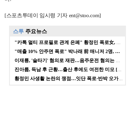
[스포츠투데이 임시령 기자 ent@stoo.com]
스투
주요뉴스
"카톡 멀티 프로필로 관계 은폐" 황정민 폭로女, 문자…
"매출 10% 안주면 폭로" 박나래 前 매니저 2명, …
이재룡, '술타기' 혐의로 재판…음주운전 혐의는 미적용…
진아름, 득남 후 근황…출산 후에도 여전한 미모 [스타…
황정민 사생활 논란의 쟁점…잇단 폭로·반박 오가는 소모…