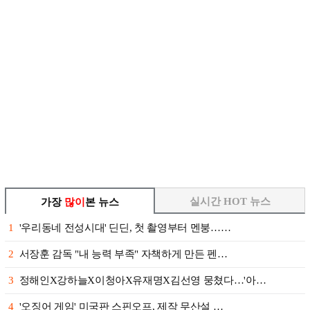
실시간 HOT 뉴스
가장
많이
본 뉴스
1
'우리동네 전성시대' 딘딘, 첫 촬영부터 멘붕……
2
서장훈 감독 "내 능력 부족" 자책하게 만든 펜…
3
정해인X강하늘X이청아X유재명X김선영 뭉쳤다…'아…
4
'오징어 게임' 미국판 스핀오프, 제작 무산설 …