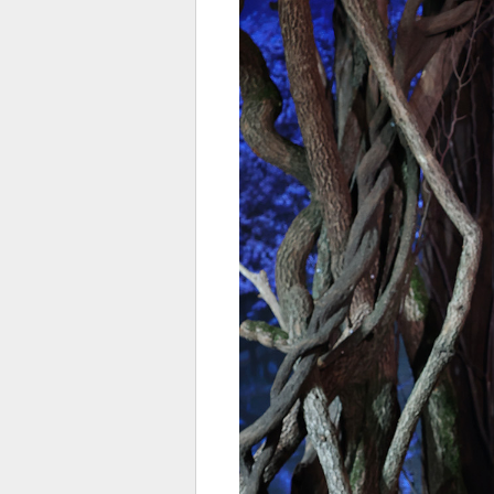
전
로그
즐겨찾기
많이 본 뉴스
최신 뉴스
연예
스포
페이
트위
댓글
밴드
네이