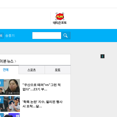
송중기
"우산으로 때려"vs"그런 적
없다"…23기 부…
'학폭 논란' 지수, 필리핀 행사
서 포착…달…