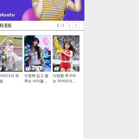
1
/ 2
어리더의 워
수영복 입고 춤
다양함 추구하
밤
추는 아이돌…
는 치어리더…