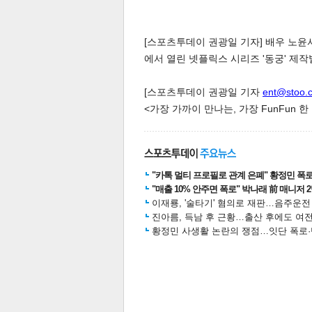
[스포츠투데이 권광일 기자] 배우 노윤
에서 열린 넷플릭스 시리즈 '동궁' 제
[스포츠투데이 권광일 기자
ent@stoo.
<가장 가까이 만나는, 가장 FunFun 
체
인
"카톡 멀티 프로필로 관계 은폐" 황정민 폭로女
"매출 10% 안주면 폭로" 박나래 前 매니저 
이재룡, '술타기' 혐의로 재판…음주운
진아름, 득남 후 근황…출산 후에도 여전
황정민 사생활 논란의 쟁점…잇단 폭로·반