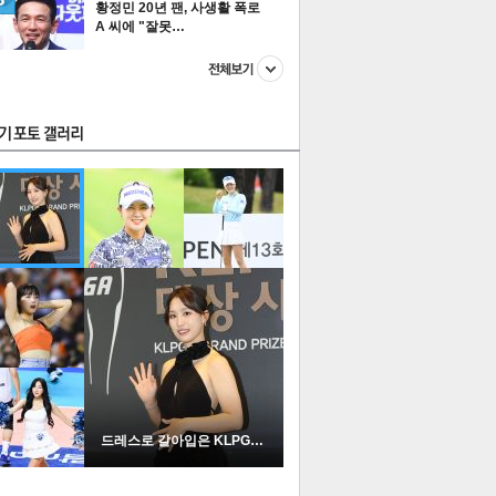
황정민 20년 팬, 사생활 폭로
A 씨에 "잘못…
스투펀
US
이 본 뉴스
스포츠
포토
드레스로 갈아입은 KLPGA …