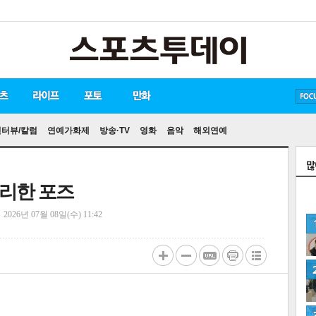
방탄소년단
손흥민
유아인
인터뷰/칼럼
연예가화제
방송·TV
영화
음악
해외연예
블리한 포즈
정
2026년 07월 08일(수) 11:42