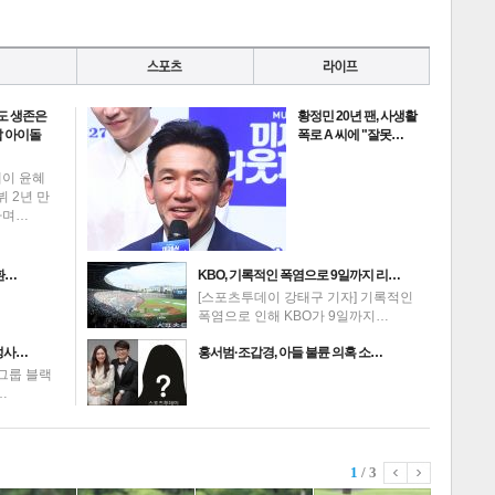
도 생존은
황정민 20년 팬, 사생활
 아이돌
폭로 A 씨에 "잘못…
데이 윤혜
뷔 2년 만
하며…
환…
KBO, 기록적인 폭염으로 9일까지 리…
[스포츠투데이 강태구 기자] 기록적인
폭염으로 인해 KBO가 9일까지…
성사…
홍서범·조갑경, 아들 불륜 의혹 소…
그룹 블랙
…
1
/ 3