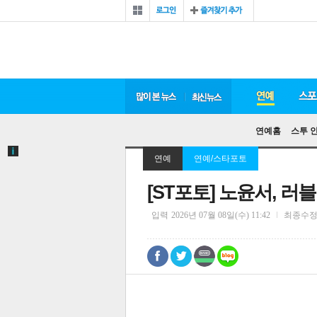
연예홈
스투 
연예
연예/스타포토
[ST포토] 노윤서, 러
입력
2026년 07월 08일(수) 11:42
최종수
0