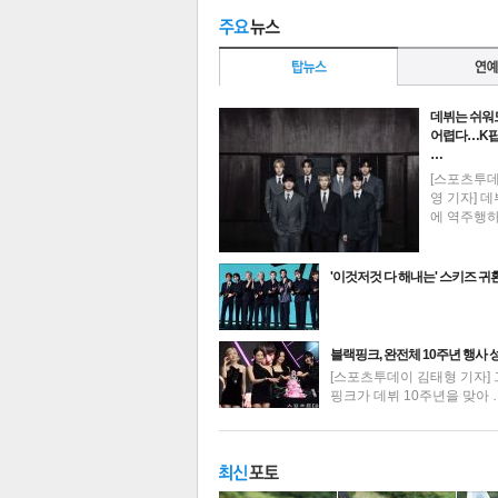
데뷔는 쉬워
어렵다…K팝
…
[스포츠투
영 기자] 데
에 역주행
'이것저것 다 해내는' 스키즈 귀
최신뉴스
블랙핑크, 완전체 10주년 행사 
[스포츠투데이 김태형 기자] 
핑크가 데뷔 10주년을 맞아 
기