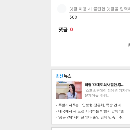
페이
트위
카카
밴드
네이
공유
유
로그
하영 "대대로 의사 집안, 증…
[스포츠투데이 정예원 기자] 
문제아들' 하영…
폭발까지 5분…안보현·정은채, 목숨 건 사…
태국에서 새 도전 시작하는 박항서 감독 "원…
'공동 2위' 서어진 "2타 줄인 것에 만족…주…