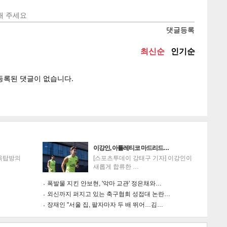
텍스
텍스
url 복
인쇄
목록
게
소
이강인, 아틀레티코 마드리드…
'옥탑방의
[스포츠투데이 강태구 기자] 이강인이
새롭게 합류한 …
폭발물 지킨 안보현, '악마 교관' 정은채와…
외신까지 퍼지고 있는 축구협회 성접대 논란…
장재인 "서울 집, 팔자마자 두 배 뛰어…김…