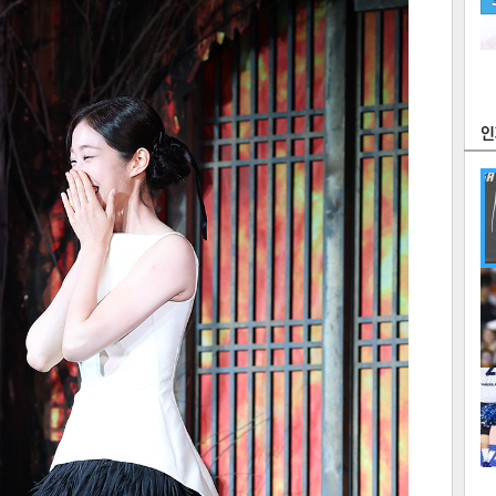
츠
라이프
포토
만화
FOC
많
연예
1
텍스
텍스
url 복
인쇄
목록
2