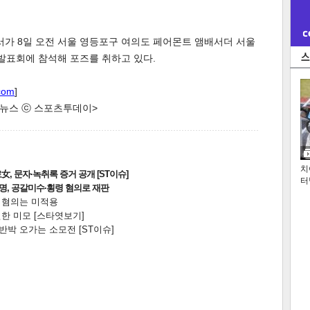
서가 8일 오전 서울 영등포구 여의도 페어몬트 앰배서더 서울
작발표회에 참석해 포즈를 취하고 있다.
com
]
한 뉴스 ⓒ 스포츠투데이>
치
, 문자·녹취록 증거 공개 [ST이슈]
터
2명, 공갈미수·횡령 혐의로 재판
전 혐의는 미적용
한 미모 [스타엿보기]
박 오가는 소모전 [ST이슈]