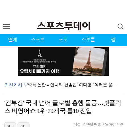
연예
스포츠
포토
스투툰
짤
최신기사 ▽
'학폭 논란→언니와 한솥밥' 이다영 "여러분 응원이 큰…
[ST포토] 미야오, 'K팝 고양이'
'김부장' 국내 넘어 글로벌 흥행 돌풍…넷플릭
[ST포토] 에반, 인기폭발
스 비영어쇼 1위·79개국 톱10 진입
[ST포토] 앤더블, 완성형 아이돌
작성 : 2026년 07월 08일(수) 11:59
[ST포토] 미야오 안나, 인형이야 사람이야
가+
가-