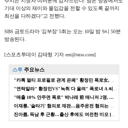
주시는 시청자 여러분께 감사드린다. 남은 방송에서도
기대 이상의 재미와 몰입감을 전할 수 있도록 끝까지
최선을 다하겠다"고 전했다.
SBS 금토드라마 '김부장' 5회는 오는 10일 밤 9시 50분
방송된다.
[스포츠투데이 김태형 기자 ent@stoo.com]
스투
주요뉴스
"카톡 멀티 프로필로 관계 은폐" 황정민 폭로女, 문자…
"연락말라" 황정민VS"녹취 다 올려" 폭로녀 A 씨,…
"매출 10% 안주면 폭로" 박나래 前 매니저 2명, …
이재룡, '술타기' 혐의로 재판…음주운전 혐의는 미적용…
진아름, 득남 후 근황…출산 후에도 여전한 미모 [스타…