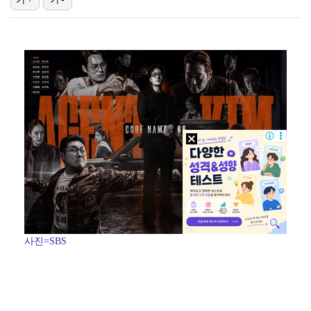
[ST포토] 미야오 가원, '독보적인 모델 비주얼'
'손흥민 68분+슈팅 0회' LAFC, 후반 추가시간 …
[ST포토] 아이딧, 향수 돋는 스쿨룩
카라 한승연, 손 떨림 증상에 건강 이상설 "목 디스크…
[ST포토] 앤더블 장하오, 비주얼로 압살
사진=SBS