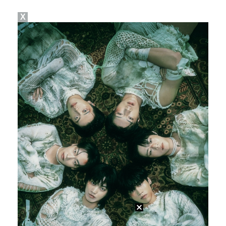
X
[ST포토] 레드벨벳 웬디, '여신이야'
"'프리티걸' '러브어택'" 리센느, 걸그룹 브랜드 평…
[ST포토] 라이즈 성찬, '귀공자 분위기'
[ST포토] 레드벨벳 예리, 사뿐사뿐
[ST포토] 라이즈 시온, 달콤한 입술