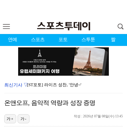
연예
스포츠
포토
스투툰
짤
최신기사 ▽
[ST포토] 라이즈 성찬, '안녕~'
토론토 슈어저, 통산 3516탈삼진 달성…MLB 역대 …
온앤오프, 음악적 역량과 성장 증명
문세윤, 故 터틀맨 소환… 거북이와 '불후' 우승 쾌거…
[ST포토] 레드벨벳 조이, '점점 더 예뻐지네'
작성 : 2026년 07월 08일(수) 13:45
가+
가-
[ST포토] 레드벨벳 슬기, 귀여워